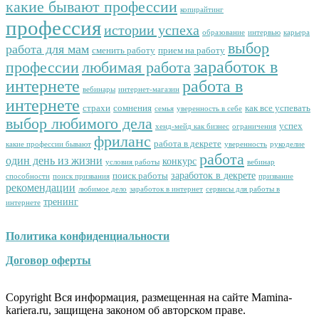
какие бывают профессии
копирайтинг
профессия
истории успеха
образование
интервью
карьера
выбор
работа для мам
сменить работу
прием на работу
заработок в
профессии
любимая работа
интернете
работа в
вебинары
интернет-магазин
интернете
страхи
сомнения
как все успевать
семья
уверенность в себе
выбор любимого дела
успех
хенд-мейд как бизнес
ограничения
фриланс
работа в декрете
какие профессии бывают
уверенность
рукоделие
работа
один день из жизни
конкурс
условия работы
вебинар
заработок в декрете
поиск работы
способности
поиск призвания
призвание
рекомендации
любимое дело
заработок в интернет
сервисы для работы в
тренинг
интернете
Политика конфиденциальности
Договор оферты
Copyright Вся информация, размещенная на сайте Mamina-
kariera.ru, защищена законом об авторском праве.