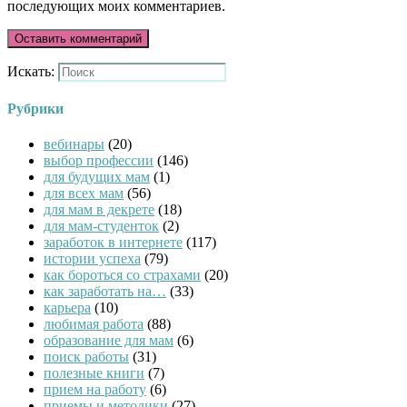
последующих моих комментариев.
Искать:
Рубрики
вебинары
(20)
выбор профессии
(146)
для будущих мам
(1)
для всех мам
(56)
для мам в декрете
(18)
для мам-студенток
(2)
заработок в интернете
(117)
истории успеха
(79)
как бороться со страхами
(20)
как заработать на…
(33)
карьера
(10)
любимая работа
(88)
образование для мам
(6)
поиск работы
(31)
полезные книги
(7)
прием на работу
(6)
приемы и методики
(27)