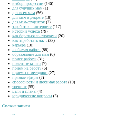
выбор профессии
(146)
для будущих мам
(1)
для всех мам
(56)
для мам в декрете
(18)
для мам-студенток
(2)
заработок в интернете
(117)
истории успеха
(79)
как бороться со страхами
(20)
как заработать на…
(33)
карьера
(10)
любимая работа
(88)
образование для мам
(6)
поиск работы
(31)
полезные книги
(7)
прием на работу
(6)
приемы и методики
(27)
прямые эфиры
(7)
способности и любимая работа
(10)
тренинг
(55)
цели и планы
(4)
юридические вопросы
(3)
Свежие записи