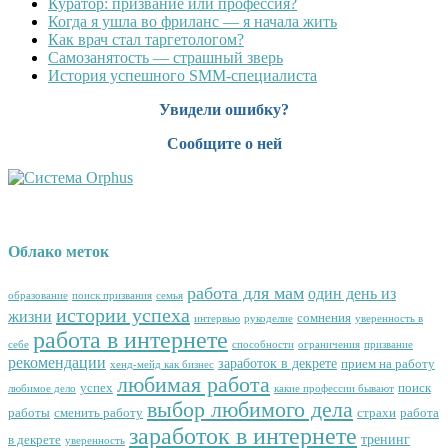
Куратор: призвание или профессия?
Когда я ушла во фриланс — я начала жить
Как врач стал таргетологом?
Cамозанятость — страшный зверь
История успешного SMM-специалиста
Увидели ошибку?
Сообщите о ней
Облако меток
работа для мам
один день из
образование
поиск призвания
семья
истории успеха
жизни
сомнения
интервью
рукоделие
уверенность в
работа в интернете
себе
способности
ограничения
призвание
рекомендации
заработок в декрете
прием на работу
хенд-мейд как бизнес
любимая работа
успех
поиск
любимое дело
какие профессии бывают
выбор любимого дела
работы
сменить работу
страхи
работа
заработок в интернете
тренинг
в декрете
уверенность