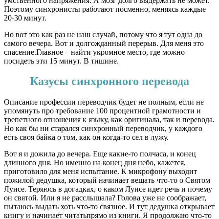
умственного напряжения. А мозг долго выдержать не может.
Поэтому синхронисты работают посменно, меняясь каждые
20-30 минут.
Но вот это как раз не наш случай, потому что я тут одна до
самого вечера. Вот и долгожданный перерыв. Для меня это
спасение.Главное – найти укромное место, где можно
посидеть эти 15 минут. В тишине.
Казусы синхронного перевода
Описание профессии переводчик будет не полным, если не
упомянуть про требование 100 процентной грамотности и
трепетного отношения к языку, как оригинала, так и перевода.
Но как бы ни старался синхронный переводчик, у каждого
есть своя байка о том, как он когда-то сел в лужу.
Вот я и дожила до вечера. Еще какие-то полчаса, и конец
длинного дня. Но именно на конец дня небо, кажется,
приготовило для меня испытание. К микрофону выходит
пожилой дедушка, который начинает вещать что-то о Святом
Луисе. Теряюсь в догадках, о каком Луисе идет речь и почему
он святой. Или я не расслышала? Голова уже не соображает,
пытаюсь выдать хоть что-то связное. И тут дедушка открывает
книгу и начинает читатьпрямо из книги. Я продолжаю что-то