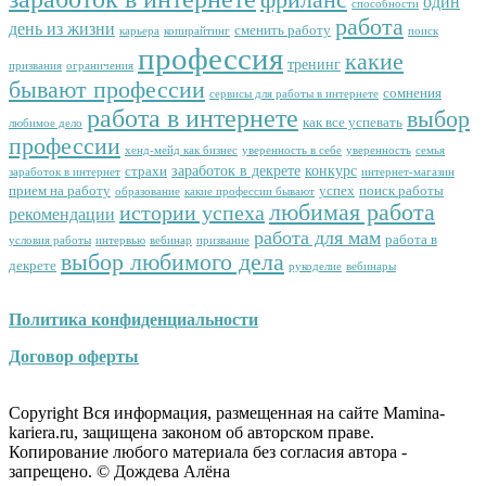
один
способности
работа
день из жизни
сменить работу
карьера
копирайтинг
поиск
профессия
какие
тренинг
призвания
ограничения
бывают профессии
сомнения
сервисы для работы в интернете
работа в интернете
выбор
как все успевать
любимое дело
профессии
хенд-мейд как бизнес
уверенность в себе
уверенность
семья
заработок в декрете
конкурс
страхи
заработок в интернет
интернет-магазин
прием на работу
успех
поиск работы
образование
какие профессии бывают
любимая работа
истории успеха
рекомендации
работа для мам
работа в
условия работы
интервью
вебинар
призвание
выбор любимого дела
декрете
рукоделие
вебинары
Политика конфиденциальности
Договор оферты
Copyright Вся информация, размещенная на сайте Mamina-
kariera.ru, защищена законом об авторском праве.
Копирование любого материала без согласия автора -
запрещено. © Дождева Алёна