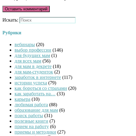
Искать:
Рубрики
вебинары
(20)
выбор профессии
(146)
для будущих мам
(1)
для всех мам
(56)
для мам в декрете
(18)
для мам-студенток
(2)
заработок в интернете
(117)
истории успеха
(79)
как бороться со страхами
(20)
как заработать на…
(33)
карьера
(10)
любимая работа
(88)
образование для мам
(6)
поиск работы
(31)
полезные книги
(7)
прием на работу
(6)
приемы и методики
(27)