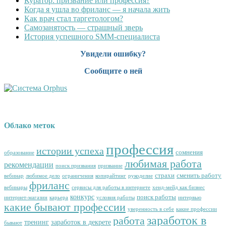
Куратор: призвание или профессия?
Когда я ушла во фриланс — я начала жить
Как врач стал таргетологом?
Cамозанятость — страшный зверь
История успешного SMM-специалиста
Увидели ошибку?
Сообщите о ней
Облако меток
профессия
истории успеха
сомнения
образование
любимая работа
рекомендации
поиск призвания
призвание
страхи
сменить работу
вебинар
любимое дело
ограничения
копирайтинг
рукоделие
фриланс
вебинары
сервисы для работы в интернете
хенд-мейд как бизнес
конкурс
поиск работы
интернет-магазин
карьера
условия работы
интервью
какие бывают профессии
уверенность в себе
какие профессии
заработок в
работа
тренинг
заработок в декрете
бывают