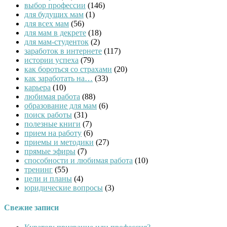
выбор профессии
(146)
для будущих мам
(1)
для всех мам
(56)
для мам в декрете
(18)
для мам-студенток
(2)
заработок в интернете
(117)
истории успеха
(79)
как бороться со страхами
(20)
как заработать на…
(33)
карьера
(10)
любимая работа
(88)
образование для мам
(6)
поиск работы
(31)
полезные книги
(7)
прием на работу
(6)
приемы и методики
(27)
прямые эфиры
(7)
способности и любимая работа
(10)
тренинг
(55)
цели и планы
(4)
юридические вопросы
(3)
Свежие записи