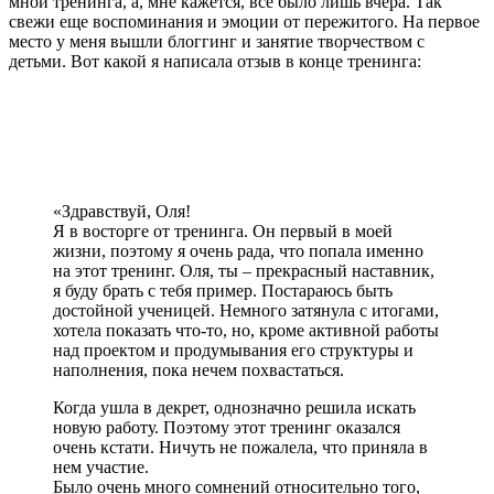
мной тренинга, а, мне кажется, все было лишь вчера. Так
свежи еще воспоминания и эмоции от пережитого. На первое
место у меня вышли блоггинг и занятие творчеством с
детьми. Вот какой я написала отзыв в конце тренинга:
«Здравствуй, Оля!
Я в восторге от тренинга. Он первый в моей
жизни, поэтому я очень рада, что попала именно
на этот тренинг. Оля, ты – прекрасный наставник,
я буду брать с тебя пример. Постараюсь быть
достойной ученицей. Немного затянула с итогами,
хотела показать что-то, но, кроме активной работы
над проектом и продумывания его структуры и
наполнения, пока нечем похвастаться.
Когда ушла в декрет, однозначно решила искать
новую работу. Поэтому этот тренинг оказался
очень кстати. Ничуть не пожалела, что приняла в
нем участие.
Было очень много сомнений относительно того,