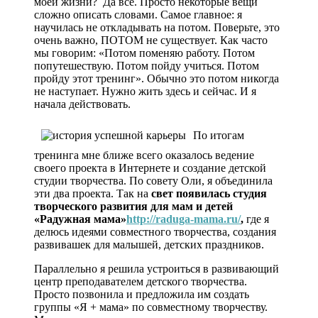
моей жизни? Да все. Просто некоторые вещи
сложно описать словами. Самое главное: я
научилась не откладывать на потом. Поверьте, это
очень важно, ПОТОМ не существует. Как часто
мы говорим: «Потом поменяю работу. Потом
попутешествую. Потом пойду учиться. Потом
пройду этот тренинг». Обычно это потом никогда
не наступает. Нужно жить здесь и сейчас. И я
начала действовать.
По итогам
тренинга мне ближе всего оказалось ведение
своего проекта в Интернете и создание детской
студии творчества. По совету Оли, я объединила
эти два проекта. Так на
свет появилась студия
творческого развития для мам и детей
«Радужная мама»
http://raduga-mama.ru/
,
где я
делюсь идеями совместного творчества, создания
развивашек для малышей, детских праздников.
Параллельно я решила устроиться в развивающий
центр преподавателем детского творчества.
Просто позвонила и предложила им создать
группы «Я + мама» по совместному творчеству.