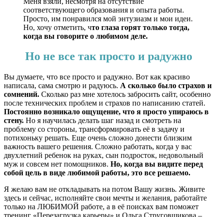
Меня взяли, несмотря на отсутствие
соответствующего образования и опыта работы.
Просто, им понравился мой энтузиазм и мои идеи.
Но, хочу отметить, ч
то глаза горят только тогда,
когда вы говорите о любимом деле.
Но не все так просто и радужно
Вы думаете, что все просто и радужно. Вот как красиво
написала, сама смотрю и радуюсь.
А сколько было страхов и
сомнений.
Сколько раз мне хотелось забросить сайт, особенно
после технических проблем и страхов по написанию статей.
Постоянно возникало ощущение, что я просто упираюсь в
стену.
Но я научилась делать шаг назад и смотреть на
проблему со стороны, трансформировать её в задачу и
потихоньку решать. Еще очень сложно донести близким
важность вашего решения. Сложно работать, когда у вас
двухлетний ребенок на руках, сын подросток, недовольный
муж и совсем нет помощников.
Но, когда вы видите перед
собой цель в виде любимой работы, это все решаемо.
Я желаю вам не откладывать на потом Вашу жизнь. Живите
здесь и сейчас, исполняйте свои мечты и желания, работайте
только на ЛЮБИМОЙ работе, а в её поисках вам поможет
тренинг «Перезагрузка карьеры» и Ольга Струговщикова –