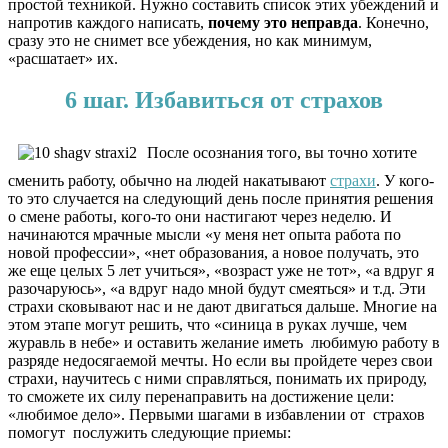
простой техникой. Нужно составить список этих убеждений и
напротив каждого написать,
почему это неправда
. Конечно,
сразу это не снимет все убеждения, но как минимум,
«расшатает» их.
6 шаг. Избавиться от страхов
После осознания того, вы точно хотите
сменить работу, обычно на людей накатывают
страхи
. У кого-
то это случается на следующий день после принятия решения
о смене работы, кого-то они настигают через неделю. И
начинаются мрачные мысли «у меня нет опыта работа по
новой профессии», «нет образования, а новое получать, это
же еще целых 5 лет учиться», «возраст уже не тот», «а вдруг я
разочаруюсь», «а вдруг надо мной будут смеяться» и т.д. Эти
страхи сковывают нас и не дают двигаться дальше. Многие на
этом этапе могут решить, что «синица в руках лучше, чем
журавль в небе» и оставить желание иметь любимую работу в
разряде недосягаемой мечты. Но если вы пройдете через свои
страхи, научитесь с ними справляться, понимать их природу,
то сможете их силу перенаправить на достижение цели:
«любимое дело». Первыми шагами в избавлении от страхов
помогут послужить следующие приемы: