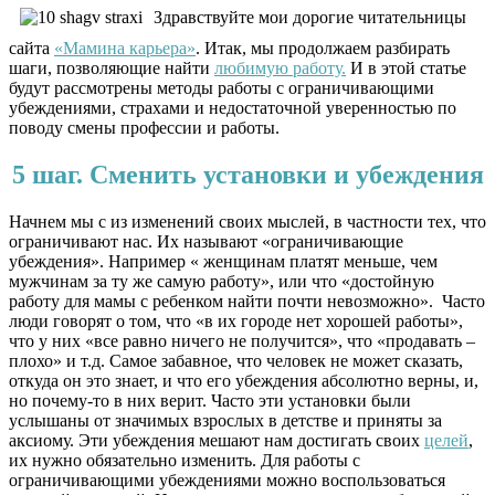
Здравствуйте мои дорогие читательницы
сайта
«Мамина карьера»
. Итак, мы продолжаем разбирать
шаги, позволяющие найти
любимую работу.
И в этой статье
будут рассмотрены методы работы с ограничивающими
убеждениями, страхами и недостаточной уверенностью по
поводу смены профессии и работы.
5 шаг. Сменить установки и убеждения
Начнем мы с из изменений своих мыслей, в частности тех, что
ограничивают нас. Их называют «ограничивающие
убеждения». Например « женщинам платят меньше, чем
мужчинам за ту же самую работу», или что «достойную
работу для мамы с ребенком найти почти невозможно». Часто
люди говорят о том, что «в их городе нет хорошей работы»,
что у них «все равно ничего не получится», что «продавать –
плохо» и т.д. Самое забавное, что человек не может сказать,
откуда он это знает, и что его убеждения абсолютно верны, и,
но почему-то в них верит. Часто эти установки были
услышаны от значимых взрослых в детстве и приняты за
аксиому. Эти убеждения мешают нам достигать своих
целей
,
их нужно обязательно изменить. Для работы с
ограничивающими убеждениями можно воспользоваться