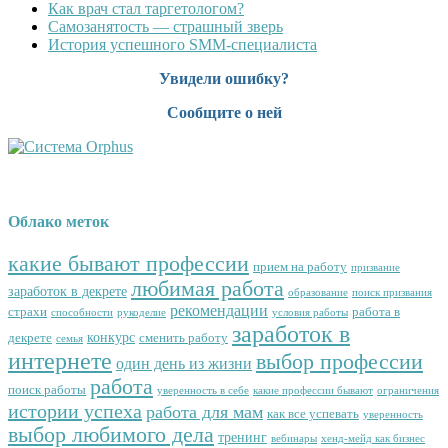
Как врач стал таргетологом?
Cамозанятость — страшный зверь
История успешного SMM-специалиста
Увидели ошибку?
Сообщите о ней
Облако меток
какие бывают профессии
прием на работу
призвание
любимая работа
заработок в декрете
образование
поиск призвания
рекомендации
страхи
работа в
способности
рукоделие
условия работы
заработок в
конкурс
декрете
сменить работу
семья
интернете
выбор профессии
один день из жизни
работа
поиск работы
уверенность в себе
какие профессии бывают
ограничения
истории успеха
работа для мам
как все успевать
уверенность
выбор любимого дела
тренинг
вебинары
хенд-мейд как бизнес