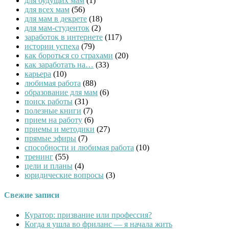
для будущих мам
(1)
для всех мам
(56)
для мам в декрете
(18)
для мам-студенток
(2)
заработок в интернете
(117)
истории успеха
(79)
как бороться со страхами
(20)
как заработать на…
(33)
карьера
(10)
любимая работа
(88)
образование для мам
(6)
поиск работы
(31)
полезные книги
(7)
прием на работу
(6)
приемы и методики
(27)
прямые эфиры
(7)
способности и любимая работа
(10)
тренинг
(55)
цели и планы
(4)
юридические вопросы
(3)
Свежие записи
Куратор: призвание или профессия?
Когда я ушла во фриланс — я начала жить