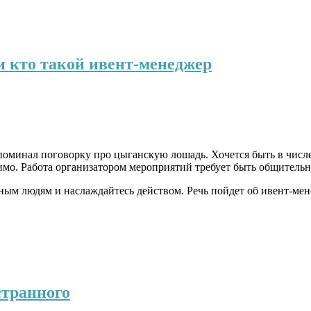
и кто такой ивент-менеджер
споминал поговорку
про
цыганскую лошадь. Хочется быть в числе
имо.
Работа организатором мероприятий
требует
быть общительн
ным людям и наслаждайтесь действом. Речь пойдет об
ивент
-мен
странного