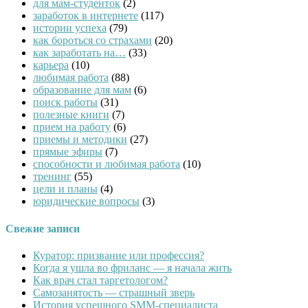
для мам-студенток
(2)
заработок в интернете
(117)
истории успеха
(79)
как бороться со страхами
(20)
как заработать на…
(33)
карьера
(10)
любимая работа
(88)
образование для мам
(6)
поиск работы
(31)
полезные книги
(7)
прием на работу
(6)
приемы и методики
(27)
прямые эфиры
(7)
способности и любимая работа
(10)
тренинг
(55)
цели и планы
(4)
юридические вопросы
(3)
Свежие записи
Куратор: призвание или профессия?
Когда я ушла во фриланс — я начала жить
Как врач стал таргетологом?
Cамозанятость — страшный зверь
История успешного SMM-специалиста