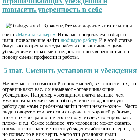
ограничивающих убеждений и
повысить уверенность в себе
Здравствуйте мои дорогие читательницы
сайта
«Мамина карьера»
. Итак, мы продолжаем разбирать
шаги, позволяющие найти
любимую работу.
И в этой статье
будут рассмотрены методы работы с ограничивающими
убеждениями, страхами и недостаточной уверенностью по
поводу смены профессии и работы.
5 шаг. Сменить установки и убеждения
Начнем мы с из изменений своих мыслей, в частности тех, что
ограничивают нас. Их называют «ограничивающие
убеждения». Например « женщинам платят меньше, чем
мужчинам за ту же самую работу», или что «достойную
работу для мамы с ребенком найти почти невозможно». Часто
люди говорят о том, что «в их городе нет хорошей работы»,
что у них «все равно ничего не получится», что «продавать –
плохо» и т.д. Самое забавное, что человек не может сказать,
откуда он это знает, и что его убеждения абсолютно верны, и,
но почему-то в них верит. Часто эти установки были
услышаны от значимых взрослых в детстве и приняты за