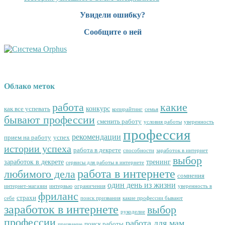
Увидели ошибку?
Сообщите о ней
Облако меток
работа
какие
конкурс
как все успевать
копирайтинг
семья
бывают профессии
сменить работу
условия работы
уверенность
профессия
рекомендации
прием на работу
успех
истории успеха
работа в декрете
способности
заработок в интернет
выбор
заработок в декрете
тренинг
сервисы для работы в интернете
работа в интернете
любимого дела
сомнения
один день из жизни
интернет-магазин
интервью
ограничения
уверенность в
фриланс
страхи
себе
поиск призвания
какие профессии бывают
заработок в интернете
выбор
рукоделие
профессии
работа для мам
поиск работы
призвание