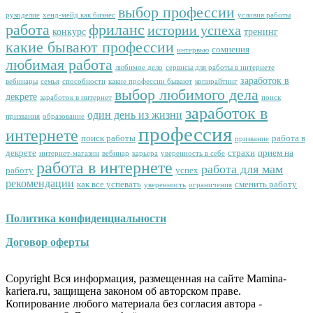
выбор профессии
рукоделие
хенд-мейд как бизнес
условия работы
работа
фриланс
истории успеха
конкурс
тренинг
какие бывают профессии
сомнения
интервью
любимая работа
любимое дело
сервисы для работы в интернете
заработок в
вебинары
семья
способности
какие профессии бывают
копирайтинг
выбор любимого дела
декрете
заработок в интернет
поиск
заработок в
один день из жизни
призвания
образование
профессия
интернете
поиск работы
работа в
призвание
декрете
страхи
прием на
интернет-магазин
вебинар
карьера
уверенность в себе
работа в интернете
работа для мам
работу
успех
рекомендации
как все успевать
сменить работу
уверенность
ограничения
Политика конфиденциальности
Договор оферты
Copyright Вся информация, размещенная на сайте Mamina-
kariera.ru, защищена законом об авторском праве.
Копирование любого материала без согласия автора -