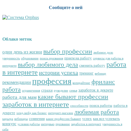
Сообщите о ней
Облако меток
выбор профессии
один день из жизни
любимое дело
прием на работу
уверенность
образование
поиск призвания
сервисы для работы в
работа
выбор любимого дела
сменить работу
интернете
в интернете
истории успеха
тренинг
вебинар
профессия
фриланс
рекомендации
копирайтинг
работа
заработок в декрете
страхи
ограничения
рукоделие
семья
какие бывают профессии
работа для мам
заработок в интернете
поиск работы
работа в
способности
любимая работа
декрете
хенд-мейд как бизнес
интернет-магазин
сомнения
успех
как все успевать
карьера
вебинары
какие профессии бывают
конкурс
условия работы
интервью
призвание
заработок в интернет
уверенность в
себе