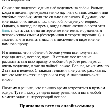
Сейчас же поделюсь одним наблюдением за собой. Раньше,
когда я писала преимущественно научные статьи, лекции или
учебные пособия, меня это сильно напрягало. Я думала, что
мне тяжело их писать. т.к. я не люблю скучную теорию.
Однако, в последнее время, когда начала активно вести этот
блог
, писать статьи на интересные мне темы, нормальным
человеческим языком (без терминов и теоретизирования), я
заметила, что излагать мысли в письменном виде мне не
намного проще.
И я поняла, что в обычной беседе уменя все получается
гораздо легче, веселее, ярче. В статьях мое желание
рассказать вам всю правду о любимой работе реализуется
очень медленно, в час по чайной ложке. Вернее, максимум по
2 статьи в неделю. С такими темпами я не успею рассказать,
все что мне хочется наверно и за год. А накопилось очень
много.
Поэтому я решила, что пришло время встретиться в прямом
эфире. Тут и я могу увидеть вашу реакцию, и вы в любой
момент задать интересующий вопрос.
Приглашаю всех на онлайн-семинар