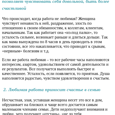
позволяет чувствовать себя довольной, быть более
счастливой
Что происходит, когда работа не любимая? Женщина
чувствует ненависть к ней, раздражение, злость по
отношению к своим обязанностям, к коллегам, клиентам,
начальникам. Так как работает она «из-под палки», то
усталость сильнее, возникает раньше и длиться дольше. Так
как мама вынуждена по 8 часов в день проводить в этом
состоянии, все это накапливается, что приводит к срывам,
«нервным» болезням и т.д.
Если же работа любимая – то все рабочие часы наполняются
интересом, азартом, удовольствием от самой деятельности и
ее результатов. Все получается выполнять быстрее и
качественнее. Усталость, если появляется, то приятная. Душа
наполняется радостью, чувством удовлетворения и счастьем.
2. Любимая работа приносит счастье в семью
Несчастная, злая, уставшая женщина несет это все в дом,
обрушивает на близких и чаще всего достается самым
маленьким членами семьи. Дети недополучают внимания и
любви, зато получают «отстань», «не до тебя