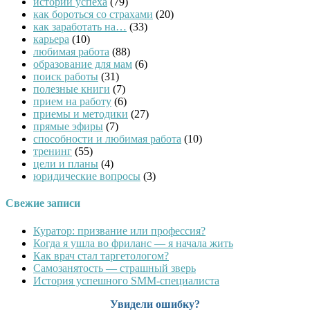
истории успеха
(79)
как бороться со страхами
(20)
как заработать на…
(33)
карьера
(10)
любимая работа
(88)
образование для мам
(6)
поиск работы
(31)
полезные книги
(7)
прием на работу
(6)
приемы и методики
(27)
прямые эфиры
(7)
способности и любимая работа
(10)
тренинг
(55)
цели и планы
(4)
юридические вопросы
(3)
Свежие записи
Куратор: призвание или профессия?
Когда я ушла во фриланс — я начала жить
Как врач стал таргетологом?
Cамозанятость — страшный зверь
История успешного SMM-специалиста
Увидели ошибку?