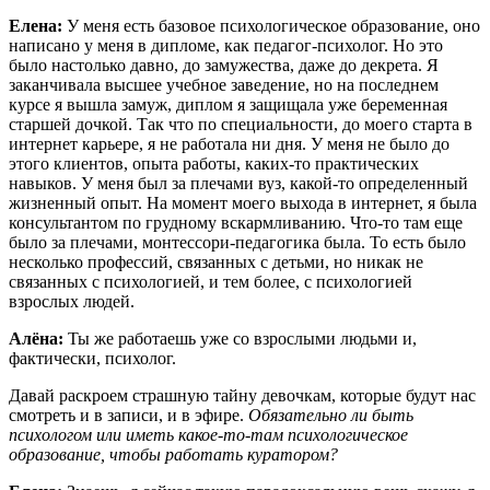
Елена:
У меня есть базовое психологическое образование, оно
написано у меня в дипломе, как педагог-психолог. Но это
было настолько давно, до замужества, даже до декрета. Я
заканчивала высшее учебное заведение, но на последнем
курсе я вышла замуж, диплом я защищала уже беременная
старшей дочкой. Так что по специальности, до моего старта в
интернет карьере, я не работала ни дня. У меня не было до
этого клиентов, опыта работы, каких-то практических
навыков. У меня был за плечами вуз, какой-то определенный
жизненный опыт. На момент моего выхода в интернет, я была
консультантом по грудному вскармливанию. Что-то там еще
было за плечами, монтессори-педагогика была. То есть было
несколько профессий, связанных с детьми, но никак не
связанных с психологией, и тем более, с психологией
взрослых людей.
Алёна:
Ты же работаешь уже со взрослыми людьми и,
фактически, психолог.
Давай раскроем страшную тайну девочкам, которые будут нас
смотреть и в записи, и в эфире.
Обязательно ли быть
психологом или иметь какое-то-там психологическое
образование, чтобы работать куратором?