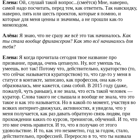
Елена:
Ой, слушай такой вопрос...(смеётся) Мне, наверно,
самой надо посчитать, перед тем, как ответить. Так навскидку,
наверно, пять или шесть проектов, которые я помню, и
которые для меня ценны и значимы, а не прошли как-то
мимоходом.
Алёна:
Я знаю, что не сразу же всё это так начиналось.
Как
ты стала вообще фрилансером? Как это всё начиналось для
тебя?
Елена:
Я когда прочитала сегодня твое название про
призвание, правда, очень цепануло. Ну, вот умеешь ты,
умеешь, вот так! Потому что, действительно, кураторство (то,
что сейчас называется кураторством) то, что где-то у меня в
статусе в контакте, записано, как профессия, она как-то
образовалась, мне кажется, сама собой. В 2015 году (даже,
пожалуй, чуть раньше), я не знала, что есть такой человек —
куратор. Слова такого не слышала и вообще не знала, что это
такое и как это называется. Но в какой-то момент, участвуя во
всяких интернет-движухах, активностях, я увидела, что у
меня получается, как раз давать обратную связь людям, при
прохождении каких-то курсов, тренингов, обучений. И то, что
это мне очень нравится. И то, что я получаю от этого
удовольствие. И то, как это незаметно, год за годом, стало,
действительно, профессией. Переросло в то, что ты назвала