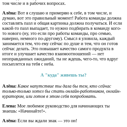
том числе и в рабочих вопросах.
Алёна:
Вот я слушаю и примеряю к себе, в том числе, и
думаю, вот это правильный момент! Работа команды должна
составлять пазл и общая картинка должна получаться. И если
какой-то пазл выпадает, то нужно подбирать в команду кого-
то нового (ну, это если про работы команды, про семью,
наверно, немного по-другому). Смысл я уловила, каждый
занимается тем, что ему сейчас по душе и тем, что он готов
сейчас делать. Это повышает качество самого продукта в
итоге и улучшает качество взаимоотношений — нет
неоправданных ожиданий, ты не ждешь, чего-то, что вдруг
посыплется на тебя с неба.
А "куда" живешь ты?
Алёна:
Какое напутствие ты дала бы тем, кто сейчас
только-только хотел бы стать онлайн-работником, онлайн-
куратором, или готов в этом себя попробовать.
Елена:
Мое любимое руководство для начинающих ты
знаешь: «Начинайте!».
Алёна:
Если вы ждали знак — это он!