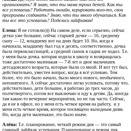
организовать? Я знаю, что ты мама троих детей. Как ты
все успеваешь? Работать онлайн, курировать кого-то, свои
программы создавать? Знаю, что ты много обучаешься. Как
ты все это успеваешь? Поделись лайфхаком!
Елена:
Я не готовлю))) На самом деле, если серьезно, сейчас
детки уже большие, сейчас старшей дочке — 16, среднему
сыну — 12, младшему вот на днях будет 10. Но, когда я
начинала, младшему был год и десять, соответственно, дочка
была первоклассницей, а средний сынок в садик не ходил. Т.е.
у меня была дочка. которая ходила в школу и возвращалась
тоже достаточно маленькая — 7-8 лет и двое мальчишек
детсадовского возраста, которые были со мной. И вот тут был,
действительно, уместен вопрос, когда я всё успеваю. Тем
более, что это было начало, было много нового, необычного,
непонятного. А сейчас достаточно легко успевать, потому что,
действительно, дети большие, я работаю до трех часов, до
полчетвертого, потом все выключаю и иду к детям. Да, иногда
там какие-то вечерние мероприятия, но не так часто. Сейчас,
да я не в офисе, но у меня есть четкое время на работу, и у
меня есть четкое время, которое посвящено выходным дням.
Но, когда дети маленькие, это было иначе.
Алёна:
Т.е. планирование, четкий режим дня — это самый
главный лайфхак успевания. Планирование и режим дня.