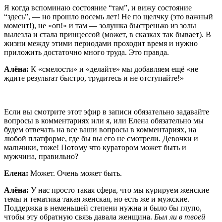
Я когда вспоминаю состояние “там”, и вижу состояние
“здесь”, — но прошло восемь лет! Не по щелчку (это важный
момент!), не «оп!» и там — золушка быстренько из золы
вылезла и стала принцессой (может, в сказках так бывает). В
жизни между этими периодами проходит время и нужно
приложить достаточно много труда. Это правда.
Алёна:
К «смелости» и «делайте» мы добавляем ещё «не
ждите результат быстро, трудитесь и не отступайте!»
Если вы смотрите этот эфир в записи обязательно задавайте
вопросы в комментариях или я, или Елена обязательно мы
будем отвечать на все ваши вопросы в комментариях, на
любой платформе, где бы вы его не смотрели. Девочки и
мальчики, тоже! Потому что куратором может быть и
мужчина, правильно?
Елена:
Может. Очень может быть.
Алёна:
У нас просто такая сфера, что мы курируем женские
темы и тематика такая женская, но есть же и мужские.
Поддержка в неменьшей степени нужна и было бы глупо,
чтобы эту обратную связь давала женщина.
Был ли в твоей