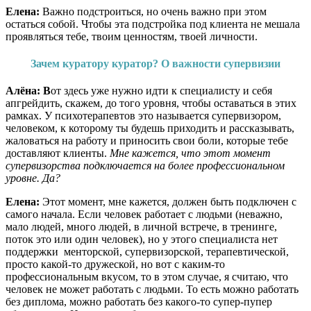
Елена:
Важно подстроиться, но очень важно при этом
остаться собой. Чтобы эта подстройка под клиента не мешала
проявляться тебе, твоим ценностям, твоей личности.
Зачем куратору куратор? О важности супервизии
Алёна: В
от здесь уже нужно идти к специалисту и себя
апгрейдить, скажем, до того уровня, чтобы оставаться в этих
рамках. У психотерапевтов это называется супервизором,
человеком, к которому ты будешь приходить и рассказывать,
жаловаться на работу и приносить свои боли, которые тебе
доставляют клиенты.
Мне кажется, что этот момент
супервизорства подключается на более профессиональном
уровне. Да?
Елена:
Этот момент, мне кажется, должен быть подключен с
самого начала. Если человек работает с людьми (неважно,
мало людей, много людей, в личной встрече, в тренинге,
поток это или один человек), но у этого специалиста нет
поддержки менторской, супервизорской, терапевтической,
просто какой-то дружеской, но вот с каким-то
профессиональным вкусом, то в этом случае, я считаю, что
человек не может работать с людьми. То есть можно работать
без диплома, можно работать без какого-то супер-пупер