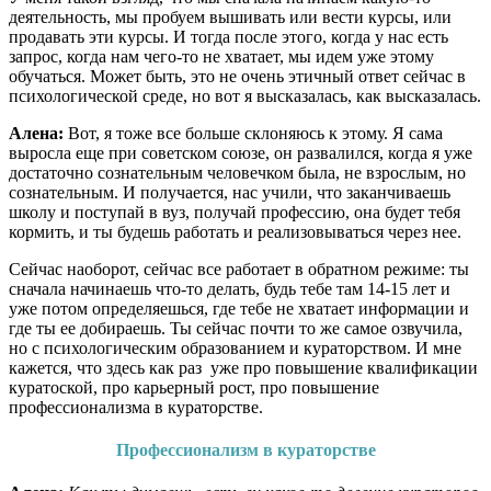
деятельность, мы пробуем вышивать или вести курсы, или
продавать эти курсы. И тогда после этого, когда у нас есть
запрос, когда нам чего-то не хватает, мы идем уже этому
обучаться. Может быть, это не очень этичный ответ сейчас в
психологической среде, но вот я высказалась, как высказалась.
Алена:
Вот, я тоже все больше склоняюсь к этому. Я сама
выросла еще при советском союзе, он развалился, когда я уже
достаточно сознательным человечком была, не взрослым, но
сознательным. И получается, нас учили, что заканчиваешь
школу и поступай в вуз, получай профессию, она будет тебя
кормить, и ты будешь работать и реализовываться через нее.
Сейчас наоборот, сейчас все работает в обратном режиме: ты
сначала начинаешь что-то делать, будь тебе там 14-15 лет и
уже потом определяешься, где тебе не хватает информации и
где ты ее добираешь. Ты сейчас почти то же самое озвучила,
но с психологическим образованием и кураторством. И мне
кажется, что здесь как раз уже про повышение квалификации
куратоской, про карьерный рост, про повышение
профессионализма в кураторстве.
Профессионализм в кураторстве