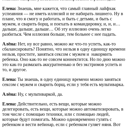
Елена:
Знаешь, мне кажется, что самый главный лайфхак
успеавния — не иметь иллюзий и не набирать лишнего. Ну в
плане, что я смогу и работать, и быть с детьми, и быть с
мужем, и сварить борщ, и поехать в командировку, и, и, и…
дальше, дальше, дальше… Об эту иллюзию очень легко
разбиться. Чем иллюзия больше, тем больнее с нее падать.
Алёна:
Нет, ну все равно, можно же что-то успеть, как-то
сбалансировать? Понятно, что нельзя в одну единицу времени
нельзя, простите, заняться сексом с мужем и накормить
ребенка. Оно как-то не совсем коннектится. Но по дню можно
это как-то размазать аккуратненько и без экстримов успеть и
то, и другое.
Елена:
Ты знаешь, в одну единицу времени можно заняться
сексом с мужем и сварить борщ, если у тебя есть мультиварка.
Алёна:
Ну, с мультиваркой, да.
Елена:
Действительно, есть вещи, которые можно
делегировать, есть вещи, которые можно автоматизировать, в
том числе с помощью техники, или с помощью людей,
которые будут помогать. Можно одновременно гулять с
ребенком и вести вебинар, если с ребенком гуляет няня. Вот