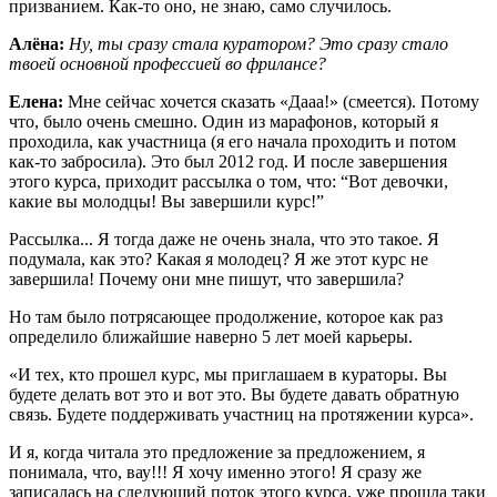
призванием. Как-то оно, не знаю, само случилось.
Алёна:
Ну, ты сразу стала куратором? Это сразу стало
твоей основной профессией во фрилансе?
Елена:
Мне сейчас хочется сказать «Дааа!» (смеется). Потому
что, было очень смешно. Один из марафонов, который я
проходила, как участница (я его начала проходить и потом
как-то забросила). Это был 2012 год. И после завершения
этого курса, приходит рассылка о том, что: “Вот девочки,
какие вы молодцы! Вы завершили курс!”
Рассылка... Я тогда даже не очень знала, что это такое. Я
подумала, как это? Какая я молодец? Я же этот курс не
завершила! Почему они мне пишут, что завершила?
Но там было потрясающее продолжение, которое как раз
определило ближайшие наверно 5 лет моей карьеры.
«И тех, кто прошел курс, мы приглашаем в кураторы. Вы
будете делать вот это и вот это. Вы будете давать обратную
связь. Будете поддерживать участниц на протяжении курса».
И я, когда читала это предложение за предложением, я
понимала, что, вау!!! Я хочу именно этого! Я сразу же
записалась на следующий поток этого курса, уже прошла таки