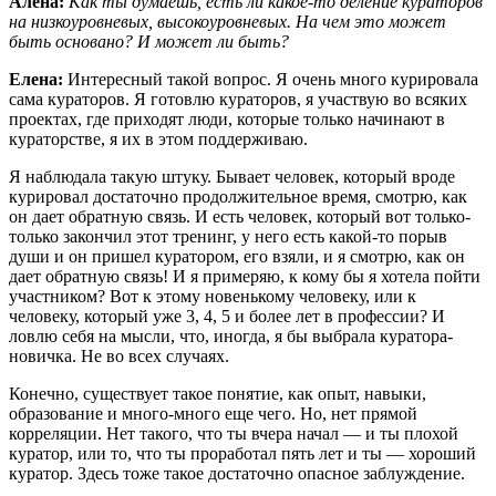
Алена:
Как ты думаешь, есть ли какое-то деление кураторов
на низкоуровневых, высокоуровневых. На чем это может
быть основано? И может ли быть?
Елена:
Интересный такой вопрос. Я очень много курировала
сама кураторов. Я готовлю кураторов, я участвую во всяких
проектах, где приходят люди, которые только начинают в
кураторстве, я их в этом поддерживаю.
Я наблюдала такую штуку. Бывает человек, который вроде
курировал достаточно продолжительное время, смотрю, как
он дает обратную связь. И есть человек, который вот только-
только закончил этот тренинг, у него есть какой-то порыв
души и он пришел куратором, его взяли, и я смотрю, как он
дает обратную связь! И я примеряю, к кому бы я хотела пойти
участником? Вот к этому новенькому человеку, или к
человеку, который уже 3, 4, 5 и более лет в профессии? И
ловлю себя на мысли, что, иногда, я бы выбрала куратора-
новичка. Не во всех случаях.
Конечно, существует такое понятие, как опыт, навыки,
образование и много-много еще чего. Но, нет прямой
корреляции. Нет такого, что ты вчера начал — и ты плохой
куратор, или то, что ты проработал пять лет и ты — хороший
куратор. Здесь тоже такое достаточно опасное заблуждение.