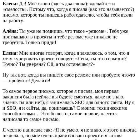
Елена:
Да! Моё слово (здесь два слова): «делайте» и
«смелость». Потому что, когда я писала (как это называется?)
письмо, которое ты пишешь работодателю, чтобы тебя взяли
на работу.
Алёна:
Ты уже не помнишь, что такое «резюме». Тебя уже
приглашают в проекты и тебе резюме уже никакое не
требуется. Только приди!
Елена:
Мне иногда говорят, когда я заявляюсь, о том, что я
хочу курировать проект, говорят: «Лена, ты что серьезно?
Точно? Ты уверена? Ой, а ты останешься?»
Ну так вот, когда вы пишете свое резюме или пробуете что-то
— пробуйте! Делайте!
То самое первое письмо, которое я писала, моя первая
вакансия была (сейчас вы будете смеяться, даже не знаю,
знаешь ты или нет), я занималась SEO для одного сайта. Ну я
и SEO, я и сайты, да, понимаешь? С моими техническими
способностями… Это было то, самое первое, на что я
написала то самое письмо.
Я честно написала так: «Я не умею, я не знаю, я этого никогда
не делала, но мне очень нравится ваш проект и я готова