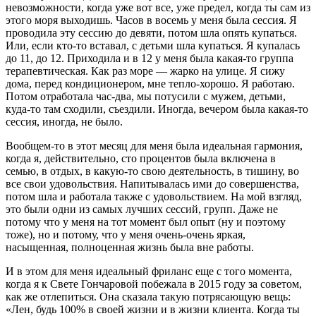
невозможности, когда уже вот все, уже предел, когда ты сам из
этого моря выходишь. Часов в восемь у меня была сессия. Я
проводила эту сессию до девяти, потом шла опять купаться.
Или, если кто-то вставал, с детьми шла купаться. Я купалась
до 11, до 12. Приходила и в 12 у меня была какая-то группа
терапевтическая. Как раз море — жарко на улице. Я сижу
дома, перед кондиционером, мне тепло-хорошо. Я работаю.
Потом отработала час-два, мы потусили с мужем, детьми,
куда-то там сходили, съездили. Иногда, вечером была какая-то
сессия, иногда, не было.
Вообщем-то в этот месяц для меня была идеальная гармония,
когда я, действительно, сто процентов была включена в
семью, в отдых, в какую-то свою деятельность, в тишину, во
все свои удовольствия. Напитывалась ими до совершенства,
потом шла и работала также с удовольствием. На мой взгляд,
это были одни из самых лучших сессий, групп. Даже не
потому что у меня на тот момент был опыт (ну и поэтому
тоже), но и потому, что у меня очень-очень яркая,
насыщенная, полноценная жизнь была вне работы.
И в этом для меня идеальный фриланс еще с того момента,
когда я к Свете Гончаровой побежала в 2015 году за советом,
как же отлепиться. Она сказала такую потрясающую вещь:
«Лен, будь 100% в своей жизни и в жизни клиента. Когда ты