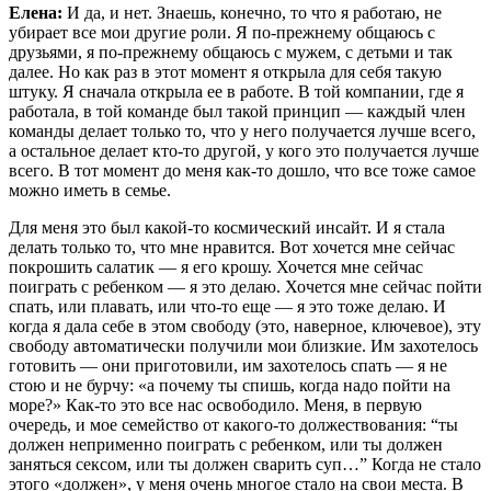
Елена:
И да, и нет. Знаешь, конечно, то что я работаю, не
убирает все мои другие роли. Я по-прежнему общаюсь с
друзьями, я по-прежнему общаюсь с мужем, с детьми и так
далее. Но как раз в этот момент я открыла для себя такую
штуку. Я сначала открыла ее в работе. В той компании, где я
работала, в той команде был такой принцип — каждый член
команды делает только то, что у него получается лучше всего,
а остальное делает кто-то другой, у кого это получается лучше
всего. В тот момент до меня как-то дошло, что все тоже самое
можно иметь в семье.
Для меня это был какой-то космический инсайт. И я стала
делать только то, что мне нравится. Вот хочется мне сейчас
покрошить салатик — я его крошу. Хочется мне сейчас
поиграть с ребенком — я это делаю. Хочется мне сейчас пойти
спать, или плавать, или что-то еще — я это тоже делаю. И
когда я дала себе в этом свободу (это, наверное, ключевое), эту
свободу автоматически получили мои близкие. Им захотелось
готовить — они приготовили, им захотелось спать — я не
стою и не бурчу: «а почему ты спишь, когда надо пойти на
море?» Как-то это все нас освободило. Меня, в первую
очередь, и мое семейство от какого-то должествования: “ты
должен неприменно поиграть с ребенком, или ты должен
заняться сексом, или ты должен сварить суп…” Когда не стало
этого «должен», у меня очень многое стало на свои места. В