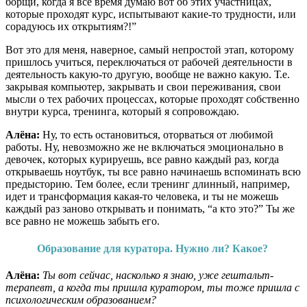
борщи, когда я все время думаю вот об этих участницах,
которые проходят курс, испытывают какие-то трудности, или
сорадуюсь их открытиям?!”
Вот это для меня, наверное, самый непростой этап, которому
пришлось учиться, переключаться от рабочей деятельности в
деятельность какую-то другую, вообще не важно какую. Т.е.
закрывая компьютер, закрывать и свои переживания, свои
мысли о тех рабочих процессах, которые проходят собственно
внутри курса, тренинга, который я сопровождаю.
Алёна:
Ну, то есть остановиться, оторваться от любимой
работы. Ну, невозможно же не включаться эмоционально в
девочек, которых курируешь, все равно каждый раз, когда
открываешь ноутбук, ты все равно начинаешь вспоминать всю
предысторию. Тем более, если тренинг длинный, например,
идет и трансформация какая-то человека, и ты не можешь
каждый раз заново открывать и понимать, “а кто это?” Ты же
все равно не можешь забыть его.
Образование для куратора. Нужно ли? Какое?
Алёна:
Ты вот сейчас, насколько я знаю, уже гештальт-
терапевт, а когда ты пришла куратором, ты тоже пришла с
психологическим образованием?