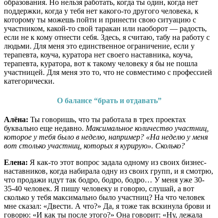
образования. Но нельзя работать, когда ты один, когда нет
поддержки, когда у тебя нет какого-то другого человека, к
которому ты можешь пойти и принести свою ситуацию с
участником, какой-то свой таракан или наоборот — радость,
если не к кому отнести себя. Здесь, я считаю, табу на работу с
людьми. Для меня это единственное ограничение, если у
терапевта, коуча, куратора нет своего наставника, коуча,
терапевта, куратора, вот к такому человеку я бы не пошла
участницей. Для меня это то, что не совместимо с профессией
категорически.
О балансе “брать и отдавать”
Алёна:
Ты говоришь, что ты работала в трех проектах
буквально еще недавно.
Максимальное количество участниц,
которое у тебя было в неделю, например? «На неделю у меня
вот столько участниц, которых я курирую». Сколько?
Елена:
Я как-то этот вопрос задала одному из своих бизнес-
наставников, когда набирала одну из своих групп, и я смотрю,
что продажи идут так бодро, бодро, бодро… У меня уже 30-
35-40 человек. Я пишу человеку и говорю, слушай, а вот
сколько у тебя максимально было участниц? На что человек
мне сказал: «Двести. А что?» Да, я тоже так вскинула брови и
говорю: «И как ты после этого?» Она говорит: «Ну, лежала