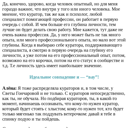
Да, конечно, здорово, когда человек опытный, но для меня
гораздо важнее, что внутри у того или иного человека. Мое
мнение, что куратор, так же как и психолог, любой
специалист помогающей профессии, он работает в первую
очередь с собой. И чем больше его глубина личности, тем
лучше он будет делать свою работу. Мне кажется, тут даже не
очень важна профессия. Да, у него может быть не так много
опыта, или много профессионального опыта, но мало вот этой
глубины. Когда я выбираю себе куратора, поддерживающего
специалиста, я смотрю в первую очередь на глубину его
личности, а уже потом на его профессиональный опыт, потом,
возможно на его корочки, потом на его статус в сообществе и
т.д. Т.е личность здесь имеет наибольшее значение.
Идеальное совпадение и — “вау”!
Алёна:
Я тоже распределяла кураторов и, в том числе, у
Светы Гончаровой и не только. С кураторов непосредственно,
как ты, не обучала. Но подбирая кураторов, ты, в какой-то
момент, начинаешь осознавать, что кому-то нужен куратор,
который будет стоять с хлыстом; кому-то нужен тот, кто будет
только мягенько так поддувать ветерочком: давай я тебе в
спинку подую и ты пойдешь.