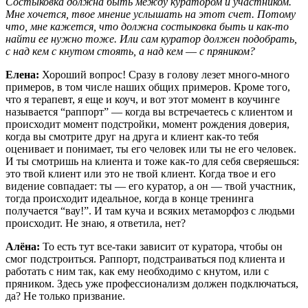
Состыковка должна быть между куратором и участником.
Мне хочется, твое мнение услышать на этот счет. Потому
что, мне кажется, что должна состыковка быть и как-то
найти ее нужно тоже. Или сам куратор должен подобрать,
с над кем с кнутом стоять, а над кем
—
с пряником?
Елена:
Хороший вопрос! Сразу в голову лезет много-много
примеров, в том числе наших общих примеров. Кроме того,
что я терапевт, я еще и коуч, и вот этот момент в коучинге
называется “раппорт” — когда вы встречаетесь с клиентом и
происходит момент подстройки, момент рождения доверия,
когда вы смотрите друг на друга и клиент как-то тебя
оценивает и понимает, ты его человек или ты не его человек.
И ты смотришь на клиента и тоже как-то для себя сверяешься:
это твой клиент или это не твой клиент. Когда твое и его
видение совпадает: ты — его куратор, а он — твой участник,
тогда происходит идеальное, когда в конце тренинга
получается “вау!”. И там куча и всяких метаморфоз с людьми
происходит. Не знаю, я ответила, нет?
Алёна:
То есть тут все-таки зависит от куратора, чтобы он
смог подстроиться. Раппорт, подстраиваться под клиента и
работать с ним так, как ему необходимо с кнутом, или с
пряником. Здесь уже профессионализм должен подключаться,
да? Не только призвание.