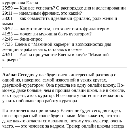
курировала Елена
25:59 — Как все успевать? О распорядке дня и делегировании
29:11 — идеальный фриланс, это какой?
33:01 — как совместить идеальный фриланс, роль жены и
мамы
36:52 — напутствие тем, кто хочет стать фрилансером
41:53 — может ли мужчина быть куратором?
42:46 — блиц-опрос
47:35 Елена о “Маминой карьере” и возможностях для
женщин зарабатывать, оставаясь в семье
49:51 — Алёна про участие Елены в клубе “Маминой
карьеры”
Алёна:
Сегодня у нас будет очень интересный разговор с
одной из, наверное, самой известной в узких кругах,
девушкой-куратором. Она прошла не одну онлайн школу. По-
моему, даже больше, чем я прошла онлайн школ. Не в смысле,
как студент, а как куратор. И сегодня у нас есть возможность
узнать побольше про работу куратора.
По техническим причинам у Елены не будет сегодня видео,
но ее прекрасный голос будет с нами. Мне кажется, что это
даже как-то отчасти символично, потому что куратор, очень
часто, — это человек за кадром. Тренер онлайн школы всегда