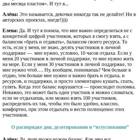
два месяца пластом». И тут я...
Алёна:
Это называется, девочки никогда так не делайте! Ни в
авторских проектах, нигде!))))
Елена:
Да. И тут я поняла, что мне важно определиться не с
конкретной цифрой участников, которых я смогу взять, а с
балансом «брать и отдавать», балансом своего ресурса. То
есть, если у меня, не знаю, десять участников в личной
поддержке — мне нужно, условно, 10 часов отдыха. Если у
меня 20 участников в личной поддержке, то мне нужно жить
на море. Если у меня 30 участников в личной поддержке, то
мне нужно чтоб…. Ну, вообщем, понимаешь? Чем больше я
отдаю, тем больше мне нужно и важно брать и отдыха, и
ресурсов, и поддержки, и просто элементарно кушать, спать,
гулять. Когда этот баланс нарушается — происходит поломка.
Неважно, это может быть один участник и можно сломаться,
если не отдыхаешь, или можно взять 100 участников,
распределить их так, чтобы это было удобно, классно,
комфортно, при этом отдыхать и вести полноценно этих
участников.
О распорядке дня, делегировании и “всеуспевании”
Алёна:
Да, тут тоже важен баланс. Как это все