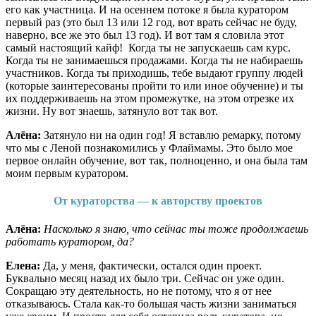
его как участница. И на осеннем потоке я была куратором
первый раз (это был 13 или 12 год, вот врать сейчас не буду,
наверно, все же это был 13 год). И вот там я словила этот
самый настоящий кайф! Когда ты не запускаешь сам курс.
Когда ты не занимаешься продажами. Когда ты не набираешь
участников. Когда ты приходишь, тебе выдают группу людей
(которые заинтересованы пройти то или иное обучение) и ты
их поддерживаешь на этом промежутке, на этом отрезке их
жизни. Ну вот знаешь, затянуло вот так вот.
Алёна:
Затянуло ни на один год! Я вставлю ремарку, потому
что мы с Леной познакомились у Флаймамы. Это было мое
первое онлайн обучение, вот так, полноценно, и она была там
моим первым куратором.
От кураторства — к авторству проектов
Алёна:
Насколько я знаю, что сейчас ты тоже продолжаешь
работать куратором, да?
Елена:
Да, у меня, фактически, остался один проект.
Буквально месяц назад их было три. Сейчас он уже один.
Сокращаю эту деятельность, но не потому, что я от нее
отказываюсь. Стала как-то большая часть жизни заниматься