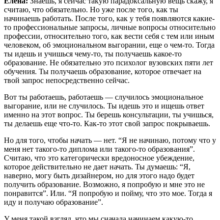
Елена:
Знаешь, я сейчас такую парадоксальную вещь скажу, я
считаю, что обязательно. Но уже после того, как ты
начинаешь работать. После того, как у тебя появляются какие-
то профессиональные запросы, личные вопросы относительно
профессии, относительно того, как вести себя с тем или иным
человеком, об эмоциональном выгорании, еще о чем-то. Тогда
ты идешь и учишься чему-то, ты получаешь какое-то
образование. Не обязательно это психолог вузовских пяти лет
обучения. Ты получаешь образование, которое отвечает на
твой запрос непосредственно сейчас.
Вот ты работаешь, работаешь — случилось эмоциональное
выгорание, или не случилось. Ты идешь это и ищешь ответ
именно на этот вопрос. Ты берешь консультации, ты учишься,
ты делаешь еще что-то. Как-то этот свой запрос покрываешь.
Но для того, чтобы начать — нет. “Я не начинаю, потому что у
меня нет такого-то диплома или такого-то образования”.
Считаю, что это категорически вредоносное убеждение,
которое действительно не дает начать. Ты думаешь: “Я,
наверно, могу быть дизайнером, но для этого надо будет
получить образование. Возможно, я попробую и мне это не
понравится”. Или. “Я попробую и пойму, что это мое. Тогда я
иду и получаю образование”.
У меня такой взгляд, что мы сначала начинаем какую-то