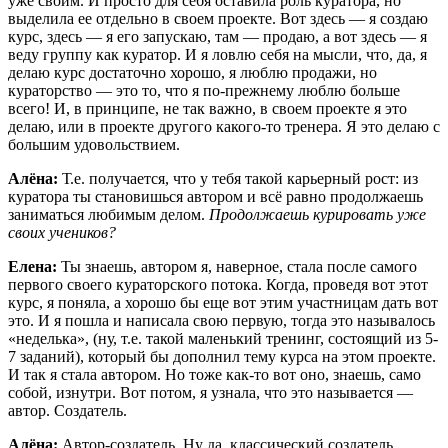
уже своим. И просто для себя оставила роль куратора, но
выделила ее отдельно в своем проекте. Вот здесь — я создаю
курс, здесь — я его запускаю, там — продаю, а вот здесь — я
веду группу как куратор. И я ловлю себя на мысли, что, да, я
делаю курс достаточно хорошо, я люблю продажи, но
кураторство — это то, что я по-прежнему люблю больше
всего! И, в принципе, не так важно, в своем проекте я это
делаю, или в проекте другого какого-то тренера. Я это делаю с
большим удовольствием.
Алёна:
Т.е. получается, что у тебя такой карьерный рост: из
куратора ты становишься автором и всё равно продолжаешь
заниматься любимым делом.
Продолжаешь курировать уже
своих учеников?
Елена:
Ты знаешь, автором я, наверное, стала после самого
первого своего кураторского потока. Когда, проведя вот этот
курс, я поняла, а хорошо бы еще вот этим участницам дать вот
это. И я пошла и написала свою первую, тогда это называлось
«неделька», (ну, т.е. такой маленький тренинг, состоящий из 5-
7 заданий), который бы дополнил тему курса на этом проекте.
И так я стала автором. Но тоже как-то вот оно, знаешь, само
собой, изнутри. Вот потом, я узнала, что это называется —
автор. Создатель.
Алёна:
Автор-создатель. Ну да, классический создатель