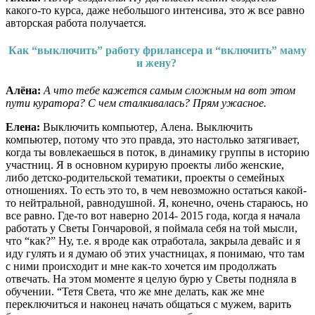
какого-то курса, даже небольшого интенсива, это ж все равно
авторская работа получается.
Как “выключить” работу фрилансера и “включить” маму
и жену?
Алёна:
А что тебе кажется самым сложным на вот этом
пути куратора? С чем сталкивалась? Прям ужасное.
Елена:
Выключить компьютер, Алена. Выключить
компьютер, потому что это правда, это настолько затягивает,
когда ты вовлекаешься в поток, в динамику группы в историю
участниц. Я в основном курирую проекты либо женские,
либо детско-родительской тематики, проекты о семейных
отношениях. То есть это то, в чем невозможно остаться какой-
то нейтральной, равнодушной. Я, конечно, очень стараюсь, но
все равно. Где-то вот наверно 2014- 2015 года, когда я начала
работать у Светы Гончаровой, я поймала себя на той мысли,
что “как?” Ну, т.е. я вроде как отработала, закрыла девайс и я
иду гулять и я думаю об этих участницах, я понимаю, что там
с ними происходит и мне как-то хочется им продолжать
отвечать. На этом моменте я целую бурю у Светы подняла в
обучении. “Тетя Света, что же мне делать, как же мне
переключиться и наконец начать общаться с мужем, варить