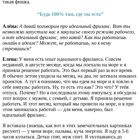
такая фишка.
“Будь 100% там, где ты есть”
Алёна:
А давай поговорим про идеальный фриланс. Вот ты
немножко запустила нас в закулисье своего режима рабочего,
а вот идеальный фриланс, это какой? Как ты работаешь
онлайн в идеале? Может, не работаешь, но к нему
стремишься?
Елена:
У меня есть опыт идеального фриланса. Совсем
недавний, в августе месяце, когда мы поехали на море и я
приняла решение работать. Это был первый раз за все время.
Я обычно летом уходила на месяц, на два, не затевала никаких
проектов. А тут я понимаю, что мы едем на море и я ловлю в
себе импульс работать. Ну, то есть это как? Это что? У тебя
отпуск. Почему? Но я последовала этому импульсу, я обсудила
этот вопрос с мужем, с семьей, с детьми. Я приняла решение
работать. И этот месяц, который мы провели на море, и я при
этом занималась работой — для меня, наверно, был
идеальный фриланс.
Я вставала (знаешь, как вот в этих замечательных картинках
рисуют) — у меня море, пальмы, куча энергии. Я иду в 5-6
часов купаться. Детки спят, муж спит. Я укупываюсь до