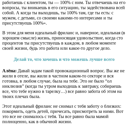
работаешь с клиентом, ты — 100% с ним. Ты отвечаешь на его
вопросы, ты вникаешь в его ситуацию, ты задействована всей
собой. А когда ты выходишь, ты 100% там, где ты есть: с
мужем, с детьми, со своими какими-то интересами и ты
присутствуешь 100%».
В этом для меня идеальный фриланс и, наверное, идеальная (в
хорошем смысле) жизнь, приносящая удовольствие, когда сто
процентов ты присутствуешь в каждом, в любом моменте
своей жизни, будь это работа или какое-то другое дело.
Делай то, что хочешь и что можешь лучше всего
Алёна:
Давай задам такой провокационный вопрос. Вы же не
жили в отеле, вы жили в частном каком-то секторе и вся
готовка, в любом случае, была на тебе. Это не было “ол
инклюзив” (когда ты утром выходишь к завтраку, собираешь
все, что тебе нужно в тарелку…) все равно забота об этом на
твоих плечах была.
Этот идеальный фриланс не снимал с тебя заботу о близких:
покормить, одеть детей, причесать, присмотреть за ними. Вот
это все не снималось с тебя. Ты все равно была мамой
полноценно, как в обычной жизни.