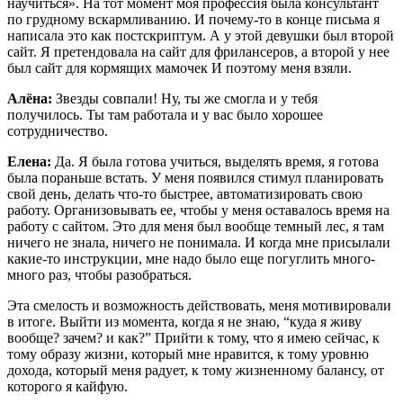
научиться». На тот момент моя профессия была консультант
по грудному вскармливанию. И почему-то в конце письма я
написала это как постскриптум. А у этой девушки был второй
сайт. Я претендовала на сайт для фрилансеров, а второй у нее
был сайт для кормящих мамочек И поэтому меня взяли.
Алёна:
Звезды совпали! Ну, ты же смогла и у тебя
получилось. Ты там работала и у вас было хорошее
сотрудничество.
Елена:
Да. Я была готова учиться, выделять время, я готова
была пораньше встать. У меня появился стимул планировать
свой день, делать что-то быстрее, автоматизировать свою
работу. Организовывать ее, чтобы у меня оставалось время на
работу с сайтом. Это для меня был вообще темный лес, я там
ничего не знала, ничего не понимала. И когда мне присылали
какие-то инструкции, мне надо было еще погуглить много-
много раз, чтобы разобраться.
Эта смелость и возможность действовать, меня мотивировали
в итоге. Выйти из момента, когда я не знаю, “куда я живу
вообще? зачем? и как?” Прийти к тому, что я имею сейчас, к
тому образу жизни, который мне нравится, к тому уровню
дохода, который меня радует, к тому жизненному балансу, от
которого я кайфую.