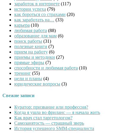
заработок в интернете
(117)
истории успеха
(79)
как бороться со страхами
(20)
как заработать на…
(33)
карьера
(10)
любимая работа
(88)
образование для мам
(6)
поиск работы
(31)
полезные книги
(7)
прием на работу
(6)
приемы и методики
(27)
прямые эфиры
(7)
способности и любимая работа
(10)
тренинг
(55)
цели и планы
(4)
юридические вопросы
(3)
Свежие записи
Куратор: призвание или профессия?
Когда я ушла во фриланс — я начала жить
Как врач стал таргетологом?
Cамозанятость — страшный зверь
История успешного SMM-специалиста