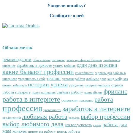
Увидели ошибку?
Сообщите о ней
Облако меток
рекомендации
образование
интервью
какие профессии бывают
заработок в
один день из жизни
заработок в декрете
успех
интернет
вебинар
какие бывают профессии
способности
сервисы для работы в
тренинг
интернете
уверенность в себе
условия работы
любимое дело
хенд-мейд как
истории успеха
страхи
бизнес
вебинары
рукоделие
интернет-магазин
фриланс
работа в декрете
сменить работу
поиск призвания
копирайтинг
работа в интернете
работа
сомнения
призвание
профессия
заработок в интернете
уверенность
любимая работа
выбор профессии
ограничения
карьера
выбор любимого дела
работа для
как все успевать
семья
мам
конкурс
прием на работу
поиск работы