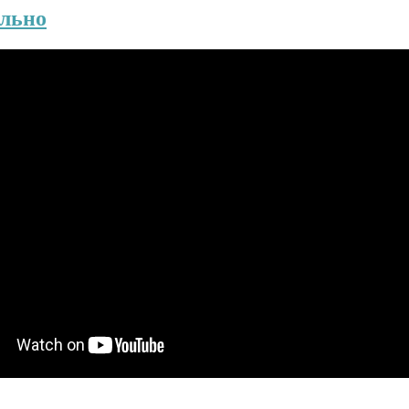
ально