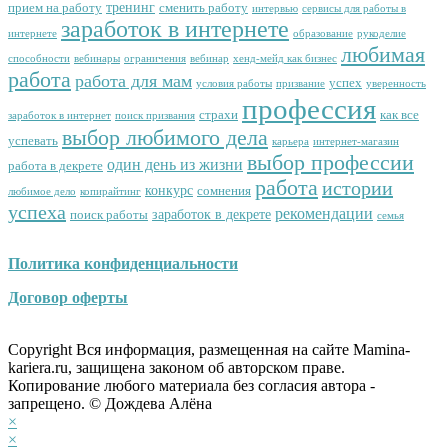
тренинг
прием на работу
сменить работу
интервью
сервисы для работы в
заработок в интернете
интернете
образование
рукоделие
любимая
способности
вебинары
ограничения
вебинар
хенд-мейд как бизнес
работа
работа для мам
успех
условия работы
призвание
уверенность
профессия
страхи
как все
заработок в интернет
поиск призвания
выбор любимого дела
успевать
карьера
интернет-магазин
выбор профессии
один день из жизни
работа в декрете
работа
истории
конкурс
сомнения
любимое дело
копирайтинг
успеха
рекомендации
заработок в декрете
поиск работы
семья
Политика конфиденциальности
Договор оферты
Copyright Вся информация, размещенная на сайте Mamina-
kariera.ru, защищена законом об авторском праве.
Копирование любого материала без согласия автора -
запрещено. © Дождева Алёна
×
×