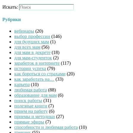
Искать:
Рубрики
вебинары
(20)
выбор профессии
(146)
для будущих мам
(1)
для всех мам
(56)
для мам в декрете
(18)
для мам-студенток
(2)
заработок в интернете
(117)
истории успеха
(79)
как бороться со страхами
(20)
как заработать на…
(33)
карьера
(10)
любимая работа
(88)
образование для мам
(6)
поиск работы
(31)
полезные книги
(7)
прием на работу
(6)
приемы и методики
(27)
прямые эфиры
(7)
способности и любимая работа
(10)
тренинг
(55)