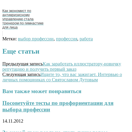
Как экономист по
антикризисному
управлению стала
тренером по гимнастике
для лица
Метки:
выбор профессии
,
профессия
,
работа
Еще статьи
Предыдущая запись
Как заработать иллюстратору-новичку
репутацию и получить первый заказ
Следующая запись
Ищите то, что вас зажигает. Интервью о
личных помощниках со Святославом Дутовым
Вам также может понравиться
Посоветуйте тесты по профориентации для
выбора профессии
14.11.2012