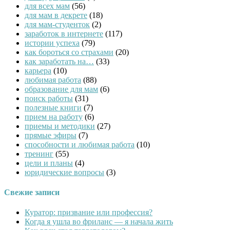
для всех мам
(56)
для мам в декрете
(18)
для мам-студенток
(2)
заработок в интернете
(117)
истории успеха
(79)
как бороться со страхами
(20)
как заработать на…
(33)
карьера
(10)
любимая работа
(88)
образование для мам
(6)
поиск работы
(31)
полезные книги
(7)
прием на работу
(6)
приемы и методики
(27)
прямые эфиры
(7)
способности и любимая работа
(10)
тренинг
(55)
цели и планы
(4)
юридические вопросы
(3)
Свежие записи
Куратор: призвание или профессия?
Когда я ушла во фриланс — я начала жить