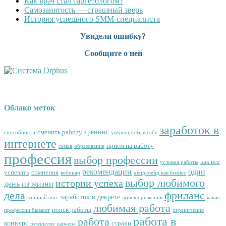
Как врач стал таргетологом?
Cамозанятость — страшный зверь
История успешного SMM-специалиста
Увидели ошибку?
Сообщите о ней
Облако меток
заработок в
тренинг
сменить работу
способности
уверенность в себе
интернете
прием на работу
семья
образование
профессия
выбор профессии
как все
условия работы
рекомендации
один
успевать
сомнения
вебинар
хенд-мейд как бизнес
выбор любимого
истории успеха
день из жизни
дела
фриланс
заработок в декрете
копирайтинг
поиск призвания
какие
любимая работа
поиск работы
профессии бывают
ограничения
работа в
работа
конкурс
страхи
рукоделие
карьера