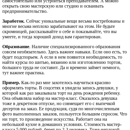
самостоятельно или устроиться преподавателем. А можно
открыть свою мастерскую или студию и осваивать
предпринимательство.
Заработок
. Сейчас уникальные вещи весьма востребованы и
многие весьма неплохо зарабатывают на этом. Не будьте
скромницей, рассказывайте о себе и показывайте, что вы
умеете, и тогда хороший доход вам гарантирован.
Образование
. Наличие специализированного образования
совсем необязательно. Здесь важнее навыки. Если оно есть, то
будет подспорьем. А если в нем появится необходимость, то
найти курсы по шитью, вязанию или изготовлению тортов,
большого труда не составит. Да и времени займет немного,
тут важнее практика.
Пример.
Как-то раз мне захотелось научиться красиво
оформлять торты. В соцсетях я увидела запись девушки, у
которой как раз заказывала торт на день рождения ребенку.
Она объявляла набор на мастер-класс. Оказалось девушка
тоже в декретном отпуске, но совмещает его с выпечкой
десертов на заказ. Ее продукция, судя по многочисленным
фото выполненных заказов, пользуется большим спросом. Что
ни торт, то произведение искусства. Работает она на
небольшой кухне в домашних условиях. Стоимость мастер-
класса 5 000 рублей, берет по 2-3 человека. Тоже неплохой