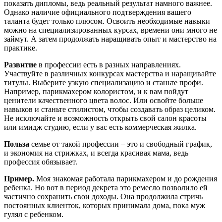
показать дипломы, ведь реальный результат намного важнее.
Однако наличие официального подтверждения вашего
таланта будет только плюсом. Освоить необходимые навыки
можно на специализированных курсах, времени они много не
займут. А затем продолжать наращивать опыт и мастерство на
практике.
Развитие
в профессии есть в разных направлениях.
Участвуйте в различных конкурсах мастерства и наращивайте
титулы. Выберите узкую специализацию и станьте профи.
Например, парикмахером колористом, и к вам пойдут
ценители качественного цвета волос. Или освойте больше
навыков и станьте стилистом, чтобы создавать образ целиком.
Не исключайте и возможность открыть свой салон красоты
или имидж студию, если у вас есть коммерческая жилка.
Польза
семье от такой профессии – это и свободный график,
и экономия на стрижках, и всегда красивая мама, ведь
профессия обязывает.
Пример.
Моя знакомая работала парикмахером и до рождения
ребенка. Но вот в период декрета это ремесло позволило ей
частично сохранить свои доходы. Она продолжила стричь
постоянных клиенток, которых принимала дома, пока муж
гулял с ребенком.