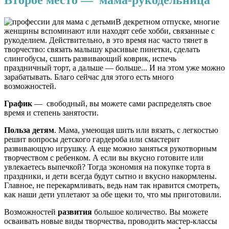
Второе место
—
мама-рукодельница
В декретном отпуске, многие
женщины вспоминают или находят себе хобби, связанные с
рукоделием. Действительно, в это время нас часто тянет в
творчество: связать малышу красивые пинетки, сделать
слингобусы, сшить развивающий коврик, испечь
праздничный торт, а дальше — больше... И на этом уже можно
зарабатывать. Благо сейчас для этого есть много
возможностей.
График
— свободный, вы можете сами распределять свое
время и степень занятости.
Польза детям
. Мама, умеющая шить или вязать, с легкостью
решит вопросы детского гардероба или смастерит
развивающую игрушку. А еще можно заняться рукотворным
творчеством с ребенком. А если вы вкусно готовите или
увлекаетесь выпечкой? Тогда экономия на покупке торта в
праздники, и дети всегда будут сытно и вкусно накормлены.
Главное, не перекармливать, ведь нам так нравится смотреть,
как наши дети уплетают за обе щеки то, что мы приготовили.
Возможностей
развития
большое количество. Вы можете
осваивать новые виды творчества, проводить мастер-классы