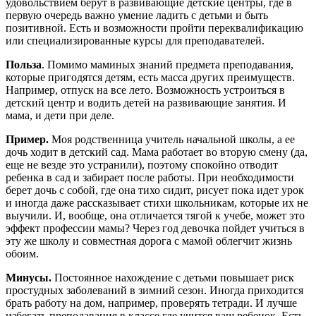
удовольствием берут в развивающие детские центры, где в
первую очередь важно умение ладить с детьми и быть
позитивной. Есть и возможности пройти переквалификацию
или специализированные курсы для преподавателей.
Польза
. Помимо маминых знаний предмета преподавания,
которые пригодятся детям, есть масса других преимуществ.
Например, отпуск на все лето. Возможность устроиться в
детский центр и водить детей на развивающие занятия. И
мама, и дети при деле.
Пример.
Моя родственница учитель начальной школы, а ее
дочь ходит в детский сад. Мама работает во вторую смену (да,
еще не везде это устранили), поэтому спокойно отводит
ребенка в сад и забирает после работы. При необходимости
берет дочь с собой, где она тихо сидит, рисует пока идет урок
и иногда даже рассказывает стихи школьникам, которые их не
выучили. И, вообще, она отличается тягой к учебе, может это
эффект профессии мамы? Через год девочка пойдет учиться в
эту же школу и совместная дорога с мамой облегчит жизнь
обоим.
Минусы.
Постоянное нахождение с детьми повышает риск
простудных заболеваний в зимний сезон. Иногда приходится
брать работу на дом, например, проверять тетради. И лучше
избегать преподавания в классе где учится ваш ребенок. Есть