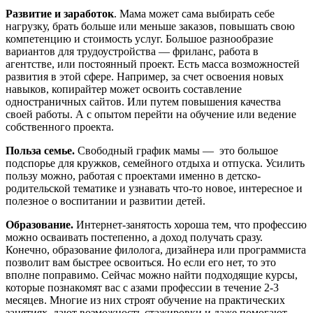
Развитие и заработок
. Мама может сама выбирать себе
нагрузку, брать больше или меньше заказов, повышать свою
компетенцию и стоимость услуг. Большое разнообразие
вариантов для трудоустройства
—
фриланс, работа в
агентстве, или постоянный проект. Есть масса возможностей
развития в этой сфере. Например, за счет освоения новых
навыков, копирайтер может освоить составление
одностраничных сайтов. Или путем повышения качества
своей работы. А с опытом перейти на обучение или ведение
собственного проекта.
Польза семье.
Свободный график мамы — это большое
подспорье для кружков, семейного отдыха и отпуска. Усилить
пользу можно, работая с проектами именно в детско-
родительской тематике и узнавать что-то новое, интересное и
полезное о воспитании и развитии детей.
Образование.
Интернет-занятость хороша тем, что профессию
можно осваивать постепенно, а доход получать сразу.
Конечно, образование филолога, дизайнера или программиста
позволит вам быстрее освоиться. Но если его нет, то это
вполне поправимо. Сейчас можно найти подходящие курсы,
которые познакомят вас с азами профессии в течение 2-3
месяцев. Многие из них строят обучение на практических
занятиях, дают возможность стажировки и даже помогают