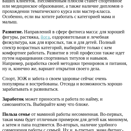
ваших клиенток. Несомненным плюсом станет спортивное
или медицинское образование, а также наличие дипломов о
прохождении тематического курса или мастер-класса.
Особенно, если вы хотите работать с категорией мама и
малыш.
Развитие.
Направлений в сфере фитнеса масса: для хорошей
фигуры, растяжка,
йога
, оздоровительная и лечебная
физкультура, как для взрослых, так и для детей. Полный
спектр возрастных категорий, выбирайте только с кем
комфортнее работать. Развитие в этой профессии также идет
путем наращивания спортивных титулов и навыков.
Например, разработка своей методики тренировок и питания,
ну и, конечно же, вариант открытия своего дела.
Спорт, ЗОЖ и забота о своем здоровье сейчас очень
популярны и востребованы. Отсюда и возможность хорошо
зарабатывать и развиваться.
Заработок
может приносить и работа по найму, и
самозанятость. Выбирайте кому что ближе.
Польза семье
от маминой работы несомненная. Во-первых,
такая мама будет отличным примером для детей как минимум,
а затем и папа подтянется. Во-вторых, наличие удобного
совмещения работы с семьей. Ну и, в-третьих, мама фитнес-