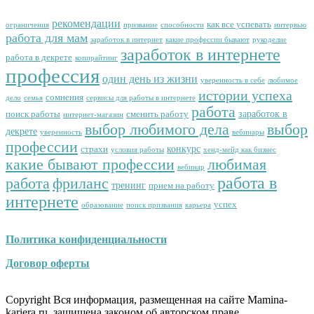
рекомендации
как все успевать
ограничения
призвание
способности
интервью
работа для мам
заработок в интернет
какие профессии бывают
рукоделие
заработок в интернете
работа в декрете
копирайтинг
профессия
один день из жизни
уверенность в себе
любимое
истории успеха
сомнения
дело
семья
сервисы для работы в интернете
работа
заработок в
поиск работы
сменить работу
интернет-магазин
выбор любимого дела
выбор
декрете
уверенность
вебинары
профессии
конкурс
страхи
условия работы
хенд-мейд как бизнес
какие бывают профессии
любимая
вебинар
работа в
работа
фриланс
тренинг
прием на работу
интернете
успех
образование
поиск призвания
карьера
Политика конфиденциальности
Договор оферты
Copyright Вся информация, размещенная на сайте Mamina-
kariera.ru, защищена законом об авторском праве.