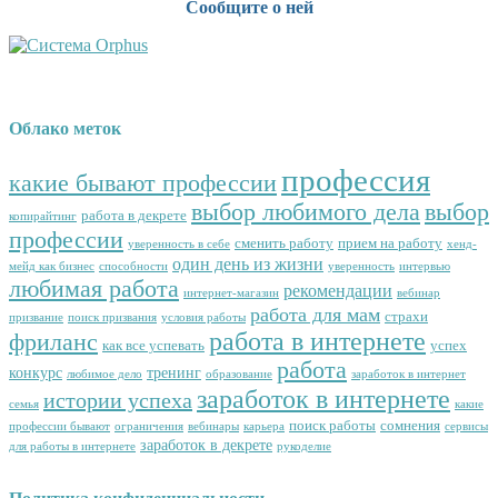
Сообщите о ней
Облако меток
профессия
какие бывают профессии
выбор любимого дела
выбор
работа в декрете
копирайтинг
профессии
сменить работу
прием на работу
уверенность в себе
хенд-
один день из жизни
мейд как бизнес
способности
уверенность
интервью
любимая работа
рекомендации
интернет-магазин
вебинар
работа для мам
страхи
призвание
поиск призвания
условия работы
работа в интернете
фриланс
как все успевать
успех
работа
конкурс
тренинг
любимое дело
образование
заработок в интернет
заработок в интернете
истории успеха
семья
какие
поиск работы
сомнения
профессии бывают
ограничения
вебинары
карьера
сервисы
заработок в декрете
для работы в интернете
рукоделие