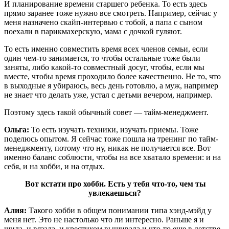
И планирование времени старшего ребенка. То есть здесь
прямо заранее тоже нужно все смотреть. Например, сейчас у
меня назначено скайп-интервью с тобой, а папа с сыном
поехали в парикмахерскую, мама с дочкой гуляют.
То есть именно совместить время всех членов семьи, если
один чем-то занимается, то чтобы остальные тоже были
заняты, либо какой-то совместный досуг, чтобы, если мы
вместе, чтобы время проходило более качественно. Не то, что
в выходные я убираюсь, весь день готовлю, а муж, например
не знает что делать уже, устал с детьми вечером, например.
Поэтому здесь такой обычный совет — тайм-менеджмент.
Ольга:
То есть изучать техники, изучать приемы. Тоже
поделюсь опытом. Я сейчас тоже пошла на тренинг по тайм-
менеджменту, потому что ну, никак не получается все. Вот
именно баланс соблюсти, чтобы на все хватало времени: и на
себя, и на хобби, и на отдых.
Вот кстати про хобби. Есть у тебя что-то, чем ты
увлекаешься?
Алия:
Такого хобби в общем понимании типа хэнд-мэйд у
меня нет. Это не настолько что ли интересно. Раньше я и
шила, и вязала, и крестиком вышивала и что-то еще в детстве.