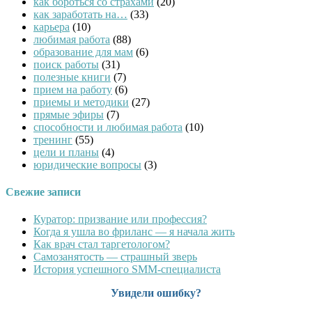
как бороться со страхами
(20)
как заработать на…
(33)
карьера
(10)
любимая работа
(88)
образование для мам
(6)
поиск работы
(31)
полезные книги
(7)
прием на работу
(6)
приемы и методики
(27)
прямые эфиры
(7)
способности и любимая работа
(10)
тренинг
(55)
цели и планы
(4)
юридические вопросы
(3)
Свежие записи
Куратор: призвание или профессия?
Когда я ушла во фриланс — я начала жить
Как врач стал таргетологом?
Cамозанятость — страшный зверь
История успешного SMM-специалиста
Увидели ошибку?