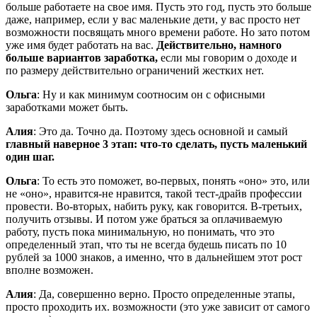
больше работаете на свое имя. Пусть это год, пусть это больше
даже, например, если у вас маленькие дети, у вас просто нет
возможности посвящать много времени работе. Но зато потом
уже имя будет работать на вас.
Действительно, намного
больше вариантов заработка,
если мы говорим о доходе и
по размеру действительно ограничений жестких нет.
Ольга
: Ну и как минимум соотносим он с офисными
заработками может быть.
Алия
: Это да. Точно да. Поэтому здесь основной и самый
главный наверное 3 этап: что-то сделать, пусть маленький
один шаг.
Ольга
: То есть это поможет, во-первых, понять «оно» это, или
не «оно», нравится-не нравится, такой тест-драйв профессии
провести. Во-вторых, набить руку, как говорится. В-третьих,
получить отзывы. И потом уже браться за оплачиваемую
работу, пусть пока минимальную, но понимать, что это
определенный этап, что ты не всегда будешь писать по 10
рублей за 1000 знаков, а именно, что в дальнейшем этот рост
вполне возможен.
Алия
: Да, совершенно верно. Просто определенные этапы,
просто проходить их. возможности (это уже зависит от самого