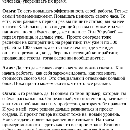
человека) укорачивать их время.
Ольга
: То есть повышать эффективность своей работы. Тот же
самый тайм-менеджмент. Повышать ценность своего часа. То
есть, если раньше в первый раз вы пишите статью, вы на нее
тратите 3-5-6 часов, то в следующий раз вы ее можете за час
написать, но она будет еще даже и ценнее. Эти 30 рублей —
первая граница, и дальше уже... Просто смотрела тоже
расценки на копирайтинг, на рерайтинг, там уже и по 300
рублей за 1000 знаков, а есть такие тексты, где уже идет
оплата за результат, когда берешь настоящий копирайтинг,
продающие тексты, тогда расценки вообще другие.
Алия
: Да, это даже такая отдельная тема можно сказать. Как
начать работать, как себя зарекомендовать, как повышать
стоимость своего часа. Это специальный отдельный большой
блок. Пока просто можем сказать, что это все реально.
Ольга
: Это реально, да. В общем-то твой пример, который ты
сейчас рассказывала. Он реальный, что постепенно, начиная с
каких-то проб вышла на ту профессию, которая тебе нравится.
И уже в ней, тоже решила дальше развиваться и проект
создала. И проект теперь выходит тоже на новый уровень.
Новые задачи, новые направления возникают. На твоем
примере можно отследить как это все происходит. Если вы
сейчас на самом 1 этапе, посмотрите на пример Алии и