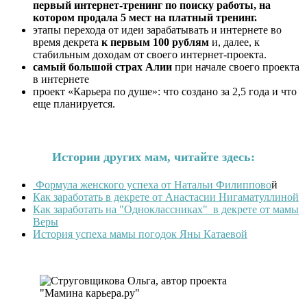
первый интернет-тренинг по поиску работы, на
котором продала 5 мест на платный тренинг.
этапы перехода от идеи зарабатывать и интернете во
время декрета
к первым 100 рублям
и, далее, к
стабильным доходам от своего интернет-проекта.
самый большой страх Алии
при начале своего проекта
в интернете
проект «Карьера по душе»: что создано за 2,5 года и что
еще планируется.
Истории других мам, читайте здесь:
Формула женского успеха от Натальи Филиппово
й
Как заработать в декрете от Анастасии Нигаматуллиной
Как заработать на "Одноклассниках" в декрете от мамы
Веры
История успеха мамы погодок Яны Катаевой