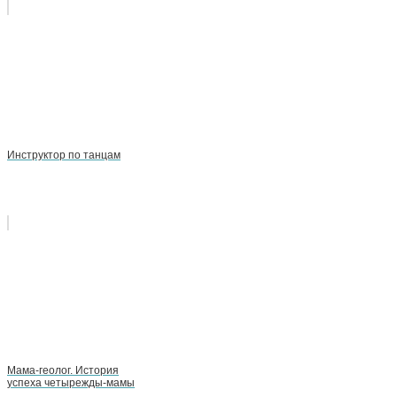
Инструктор по танцам
Мама-геолог. История
успеха четырежды-мамы