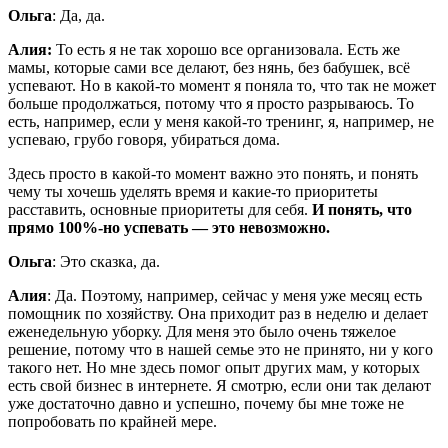
Ольга
: Да, да.
Алия:
То есть я не так хорошо все организовала. Есть же
мамы, которые сами все делают, без нянь, без бабушек, всё
успевают. Но в какой-то момент я поняла то, что так не может
больше продолжаться, потому что я просто разрываюсь. То
есть, например, если у меня какой-то тренинг, я, например, не
успеваю, грубо говоря, убираться дома.
Здесь просто в какой-то момент важно это понять, и понять
чему ты хочешь уделять время и какие-то приоритеты
расставить, основные приоритеты для себя.
И понять, что
прямо 100%-но успевать — это невозможно.
Ольга
: Это сказка, да.
Алия
: Да. Поэтому, например, сейчас у меня уже месяц есть
помощник по хозяйству. Она приходит раз в неделю и делает
еженедельную уборку. Для меня это было очень тяжелое
решение, потому что в нашей семье это не принято, ни у кого
такого нет. Но мне здесь помог опыт других мам, у которых
есть свой бизнес в интернете. Я смотрю, если они так делают
уже достаточно давно и успешно, почему бы мне тоже не
попробовать по крайней мере.