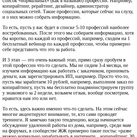
список «нормальных» (как я называю) профессий. Например,
копирайтинг, рерайтинг, дизайнер, администратор
социальных сетей. Такие профессии, которые сейчас на слуху,
и о них можно собрать информацию.
То есть, пусть у вас будет в списке 5-10 профессий наиболее
востребованных. После этого мы собираем информацию, хотя
бы коротко, по каждой из профессий, например, сходим на 1
бесплатный вебинар по каждой профессии, чтобы примерно
себе представить что это за работа.
И 3 этап — это очень важный этап, прямо сразу пробуем в
этой профессии что-то сделать. Мы не сидим 3-4 месяца, не
изучаем информацию как работать с заказчиком, принимать
деньги, как зарегистрировать ИП, например. Просто что-то,
пусть мы заработаем 10 рублей, например, выполним заказ по
копирайтингу, пусть мы бесплатно поадминистрируем группу
у знакомого за 2 недели, возьмем отзыв, вообще посмотрим,
нравится нам это или нет.
То есть, здесь важно именно что-то сделать. На этом сейчас
многие акцентируют внимание, те, кто сами проводят
тренинги. Я замечаю такую тенденцию, когда начинается
обсуждение удаленной работы из дома, например, среди мам
на форумах, в сообществе ЖЖ примерно такие посты: «разве
можно нормально зарабатывать в интернете... копирайтинг. 30