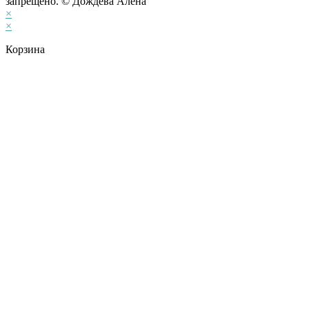
запрещено. © Дождева Алёна
×
×
Корзина