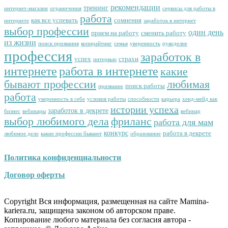
рекомендации
тренинг
интернет-магазин
ограничения
сервисы для работы в
работа
как все успевать
сомнения
интернете
заработок в интернет
выбор профессии
один день
прием на работу
сменить работу
из жизни
поиск призвания
копирайтинг
семья
уверенность
рукоделие
профессия
заработок в
успех
страхи
интервью
интернете
работа в интернете
какие
бывают профессии
любимая
поиск работы
призвание
работа
уверенность в себе
условия работы
способности
карьера
хенд-мейд как
истории успеха
заработок в декрете
бизнес
вебинары
вебинар
выбор любимого дела
фриланс
работа для мам
конкурс
работа в декрете
любимое дело
какие профессии бывают
образование
Политика конфиденциальности
Договор оферты
Copyright Вся информация, размещенная на сайте Mamina-
kariera.ru, защищена законом об авторском праве.
Копирование любого материала без согласия автора -