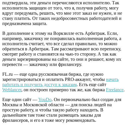
подтвердила, эти деньги перечисляются исполнителю. Так
исполнитель защищен от того, что я, получив работу, могу
вдруг передумать, решить, что мне этот заказ не нужен, и не
стану платить. От таких недобросовестных работодателей и
предназначена защита.
В дополнение к этому на Воркзилле есть Арбитраж. Если,
например, заказчику не понравилась выполненная работа, а
исполнитель считает, что все сделал правильно, то можно
обратиться в Арбитраж. Там рассматривают всю переписку,
смотрят работу и становятся на чью-то сторону. А так как
деньги зарезервированы на сайте, то они и решают, кому их
перевести — заказчику или фрилансеру.
FL.ru — еще одна русскоязычная биржа, где нужно
зарегистрироваться и оплатить PRO-аккаунт, чтобы
начать
работать и получить доступ к заказам
. Есть еще сайт
Weblancer
, он построен примерно так же, как биржа
Freelance
.
Еще один сайт —
YouDo
. Он первоначально был создан для
Москвы и Московской области — для поиска людей на
простую работу, и чтобы такую работу находить. В
дальнейшем там тоже стали размещать заказы для
фрилансеров, и его я тоже могу рекомендовать.