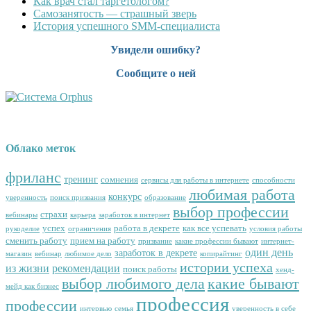
Как врач стал таргетологом?
Cамозанятость — страшный зверь
История успешного SMM-специалиста
Увидели ошибку?
Сообщите о ней
Облако меток
фриланс
тренинг
сомнения
сервисы для работы в интернете
способности
любимая работа
конкурс
уверенность
поиск призвания
образование
выбор профессии
страхи
вебинары
карьера
заработок в интернет
успех
работа в декрете
как все успевать
рукоделие
ограничения
условия работы
сменить работу
прием на работу
призвание
какие профессии бывают
интернет-
один день
заработок в декрете
магазин
вебинар
любимое дело
копирайтинг
истории успеха
из жизни
рекомендации
поиск работы
хенд-
выбор любимого дела
какие бывают
мейд как бизнес
профессия
профессии
интервью
семья
уверенность в себе