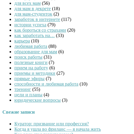
для всех мам
(56)
для мам в декрете
(18)
для мам-студенток
(2)
заработок в интернете
(117)
истории успеха
(79)
как бороться со страхами
(20)
как заработать на…
(33)
карьера
(10)
любимая работа
(88)
образование для мам
(6)
поиск работы
(31)
полезные книги
(7)
прием на работу
(6)
приемы и методики
(27)
прямые эфиры
(7)
способности и любимая работа
(10)
тренинг
(55)
цели и планы
(4)
юридические вопросы
(3)
Свежие записи
Куратор: призвание или профессия?
Когда я ушла во фриланс — я начала жить