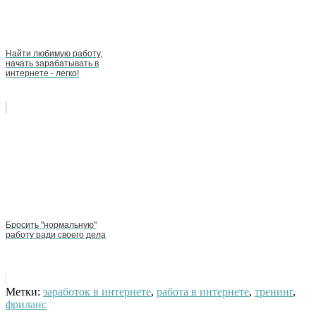
Найти любимую работу,
начать зарабатывать в
интернете - легко!
Бросить "нормальную"
работу ради своего дела
Метки:
заработок в интернете
,
работа в интернете
,
тренинг
,
фриланс