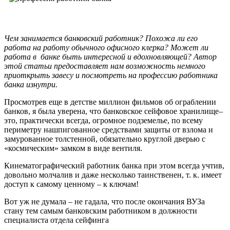
.
Чем занимается
банковский работник
? Похожа ли его
работа на работу обычного офисного клерка? Может ли
работа в банке быть интересной и вдохновляющей? Автор
этой статьи предоставляет нам возможность немного
приоткрыть завесу и посмотреть на
профессию работника
банка
изнутри.
Просмотрев еще в детстве миллион фильмов об ограблении
банков, я была уверена, что банковское сейфовое хранилище–
это, практически всегда, огромное подземелье, по всему
периметру нашпигованное средствами защиты от взлома и
замурованное толстенной, обязательно круглой дверью с
«космическим» замком в виде вентиля.
Кинематографический работник банка при этом всегда учтив,
довольно молчалив и даже несколько таинственен, т. к. имеет
доступ к самому ценному – к ключам!
Вот уж не думала – не гадала, что после окончания ВУЗа
стану тем самым банковским работником в должности
специалиста отдела сейфинга