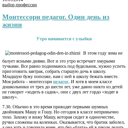
выбор профессии
Монтессори педагог. Один день из
жизни
Утро начинается с улыбки
В этом году зима не
балует ясными днями. Вот и это утро встречает хмурыми
тучками. Все равно поднимаюсь под будильник, нужно успеть
приготовить завтрак, собрать старшую дочь в школу.
Младшую бужу попозже, нам с ней в школу бежать вместе.
Моя работа – монтессори
педагог
. И хотя в моем классе
дошкольники от трех до шести лет, уже давно никто из детей
не говорит «ходить в садик», они с двух лет гордо «ходят в
школу».
7.30. Обычно в это время приводят первыми шумных
двойняшек Машу и Гошу. Но сегодня в классе непривычно
тихо. Захожу и вижу Машу, которая сидит в одиночестве,
ручки сложены на коленках. Оказывается, что братик заболел,
а она хоть и говорила маме, что без «блата» ей в школе делать