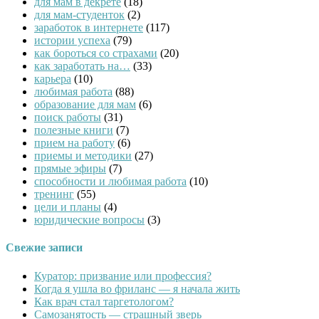
для мам в декрете
(18)
для мам-студенток
(2)
заработок в интернете
(117)
истории успеха
(79)
как бороться со страхами
(20)
как заработать на…
(33)
карьера
(10)
любимая работа
(88)
образование для мам
(6)
поиск работы
(31)
полезные книги
(7)
прием на работу
(6)
приемы и методики
(27)
прямые эфиры
(7)
способности и любимая работа
(10)
тренинг
(55)
цели и планы
(4)
юридические вопросы
(3)
Свежие записи
Куратор: призвание или профессия?
Когда я ушла во фриланс — я начала жить
Как врач стал таргетологом?
Cамозанятость — страшный зверь