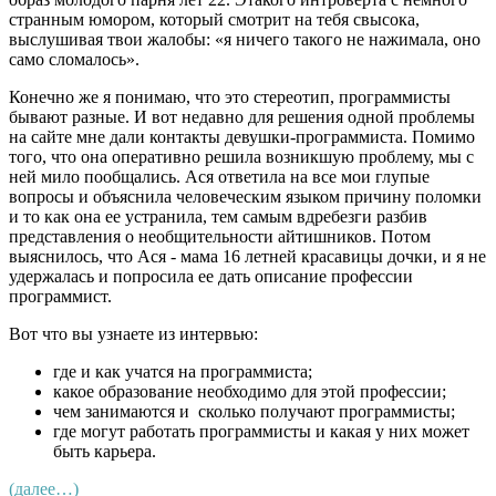
странным юмором, который смотрит на тебя свысока,
выслушивая твои жалобы: «я ничего такого не нажимала, оно
само сломалось».
Конечно же я понимаю, что это стереотип, программисты
бывают разные. И вот недавно для решения одной проблемы
на сайте мне дали контакты девушки-программиста. Помимо
того, что она оперативно решила возникшую проблему, мы с
ней мило пообщались. Ася ответила на все мои глупые
вопросы и объяснила человеческим языком причину поломки
и то как она ее устранила, тем самым вдребезги разбив
представления о необщительности айтишников. Потом
выяснилось, что Ася - мама 16 летней красавицы дочки, и я не
удержалась и попросила ее дать описание профессии
программист.
Вот что вы узнаете из интервью:
где и как учатся на программиста;
какое образование необходимо для этой профессии;
чем занимаются и сколько получают программисты;
где могут работать программисты и какая у них может
быть карьера.
(далее…)