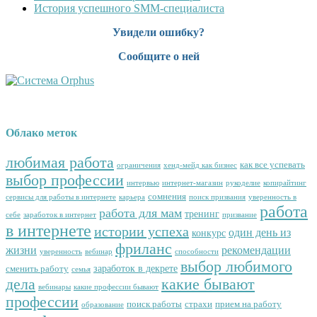
История успешного SMM-специалиста
Увидели ошибку?
Сообщите о ней
Облако меток
любимая работа
как все успевать
ограничения
хенд-мейд как бизнес
выбор профессии
интервью
интернет-магазин
рукоделие
копирайтинг
сомнения
сервисы для работы в интернете
карьера
поиск призвания
уверенность в
работа
работа для мам
тренинг
себе
заработок в интернет
призвание
в интернете
истории успеха
один день из
конкурс
фриланс
жизни
рекомендации
уверенность
вебинар
способности
выбор любимого
заработок в декрете
сменить работу
семья
дела
какие бывают
вебинары
какие профессии бывают
профессии
поиск работы
страхи
прием на работу
образование