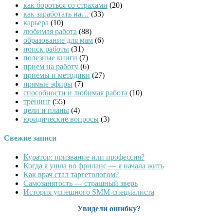
как бороться со страхами
(20)
как заработать на…
(33)
карьера
(10)
любимая работа
(88)
образование для мам
(6)
поиск работы
(31)
полезные книги
(7)
прием на работу
(6)
приемы и методики
(27)
прямые эфиры
(7)
способности и любимая работа
(10)
тренинг
(55)
цели и планы
(4)
юридические вопросы
(3)
Свежие записи
Куратор: призвание или профессия?
Когда я ушла во фриланс — я начала жить
Как врач стал таргетологом?
Cамозанятость — страшный зверь
История успешного SMM-специалиста
Увидели ошибку?