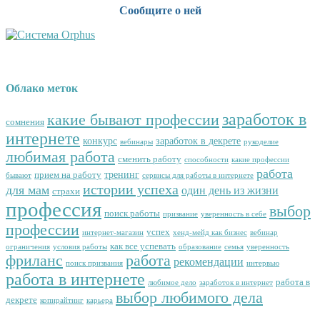
Сообщите о ней
Облако меток
заработок в
какие бывают профессии
сомнения
интернете
конкурс
заработок в декрете
вебинары
рукоделие
любимая работа
сменить работу
способности
какие профессии
работа
тренинг
прием на работу
бывают
сервисы для работы в интернете
истории успеха
для мам
один день из жизни
страхи
профессия
выбор
поиск работы
призвание
уверенность в себе
профессии
успех
интернет-магазин
хенд-мейд как бизнес
вебинар
как все успевать
ограничения
условия работы
образование
семья
уверенность
фриланс
работа
рекомендации
поиск призвания
интервью
работа в интернете
работа в
любимое дело
заработок в интернет
выбор любимого дела
декрете
копирайтинг
карьера