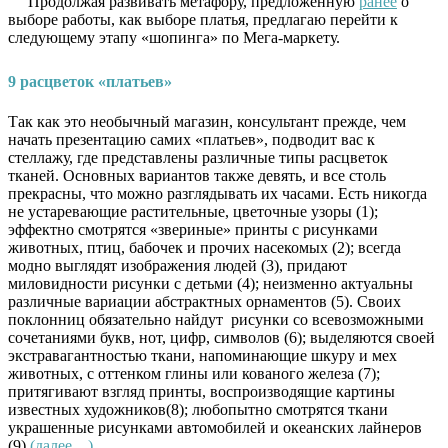
Продолжая развивать метафору, предложенную
ранее
о
выборе работы, как выборе платья, предлагаю перейти к
следующему этапу «шопинга» по Мега-маркету.
9 расцветок «платьев»
Так как это необычный магазин, консультант прежде, чем
начать презентацию самих «платьев», подводит вас к
стеллажу, где представлены различные типы расцветок
тканей. Основных вариантов также девять, и все столь
прекрасны, что можно разглядывать их часами.
Есть никогда
не устаревающие растительные, цветочные узоры (1);
эффектно смотрятся «звериные» принты с рисунками
животных, птиц, бабочек и прочих насекомых (2); всегда
модно выглядят изображения людей (3), придают
миловидности рисунки с детьми (4); неизменно актуальны
различные вариации абстрактных орнаментов (5). Своих
поклонниц обязательно найдут рисунки со всевозможными
сочетаниями букв, нот, цифр, символов (6); выделяются своей
экстравагантностью ткани, напоминающие шкуру и мех
животных, с оттенком глины или кованого железа (7);
притягивают взгляд принты, воспроизводящие картины
известных художников(8); любопытно смотрятся ткани
украшенные рисунками автомобилей и океанских лайнеров
(9)
(далее…)