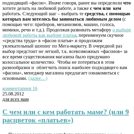
подходящий «фасон».
Иначе говоря, ранее вы определили
что
хотите делать на любимой работе, а также
с чем или кем
работать. Следующий шаг – выбрать те
средства, с помощью
которых вам хотелось бы заниматься любимым делом
(с
помощью чего: приборов, механизмов, машин, голоса,
мимики, речи и т.д.).
Продолжая развивать метафору
о выборе
любимой работы как выборе платья
, переименуем скучное
«средства труда» в «фасон платья» и продолжим
увлекательный шопинг по Мега-маркету. В очередной раз
выбор предстоит не легкий, т.к. всевозможных «фасонов» за
все время существования магазина было придумано
колоссальное количество. Чтобы не потеряться в этом
разнообразии и облегчить поиск наиболее подходящего вам
«фасона», менеджер магазина предлагает ознакомиться с
основными.
(далее…)
комментариев 16
25.08.2012
для всех мам
С чем или с кем работать маме? (или 9
расцветок «платьев»)