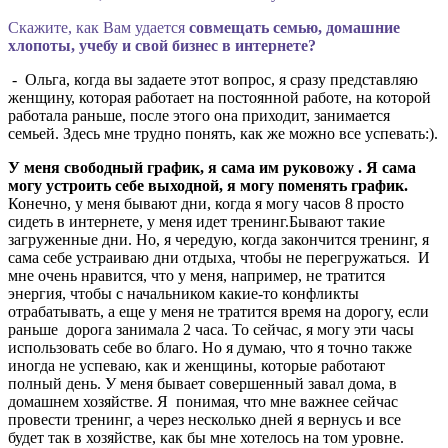
Скажите, как Вам удается
совмещать семью, домашние
хлопоты, учебу и свой бизнес в интернете?
- Ольга, когда вы задаете этот вопрос, я сразу представляю
женщину, которая работает на постоянной работе, на которой
работала раньше, после этого она приходит, занимается
семьей. Здесь мне трудно понять, как же можно все успевать:).
У меня свободный график, я сама им руковожу . Я сама
могу устроить себе выходной, я могу поменять график.
Конечно, у меня бывают дни, когда я могу часов 8 просто
сидеть в интернете, у меня идет тренинг.Бывают такие
загруженные дни. Но, я чередую, когда закончится тренинг, я
сама себе устраиваю дни отдыха, чтобы не перегружаться. И
мне очень нравится, что у меня, например, не тратится
энергия, чтобы с начальником какие-то конфликты
отрабатывать, а еще у
меня не тратится время на дорогу, если
раньше дорога занимала 2 часа. То сейчас, я могу эти часы
использовать себе во благо. Но я думаю, что я точно также
иногда не успеваю, как и женщины, которые работают
полный день. У меня бывает совершенный завал дома, в
домашнем хозяйстве. Я понимая, что мне важнее сейчас
провести тренинг, а через несколько дней я вернусь и все
будет так в хозяйстве, как бы мне хотелось на том уровне.