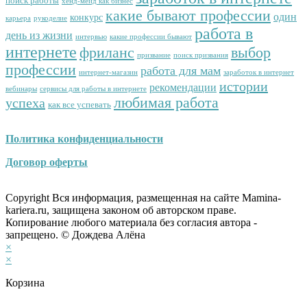
поиск работы
хенд-мейд как бизнес
какие бывают профессии
один
конкурс
карьера
рукоделие
работа в
день из жизни
интервью
какие профессии бывают
интернете
фриланс
выбор
призвание
поиск призвания
профессии
работа для мам
интернет-магазин
заработок в интернет
истории
рекомендации
вебинары
сервисы для работы в интернете
любимая работа
успеха
как все успевать
Политика конфиденциальности
Договор оферты
Copyright Вся информация, размещенная на сайте Mamina-
kariera.ru, защищена законом об авторском праве.
Копирование любого материала без согласия автора -
запрещено. © Дождева Алёна
×
×
Корзина