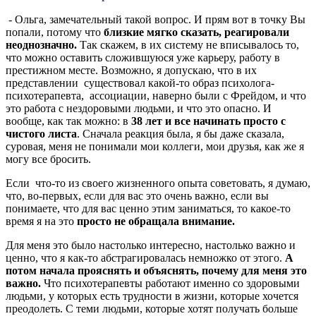
- Ольга, замечательный такой вопрос. И прям вот в точку Вы
попали, потому что
близкие мягко сказать, реагировали
неоднозначно.
Так скажем, в их систему не вписывалось то,
что можно оставить сложившуюся уже карьеру, работу в
престижном месте. Возможно, я допускаю, что в их
представлении существовал какой-то образ психолога-
психотерапевта, ассоциации, наверно были с Фрейдом, и что
это работа с нездоровыми людьми, и что это опасно. И
вообще, как так можно: в
38 лет и все начинать просто с
чистого листа
. Сначала реакция была, я бы даже сказала,
суровая, меня не понимали мои коллеги, мои друзья, как же я
могу все бросить.
Если что-то из своего жизненного опыта советовать, я думаю,
что, во-первых, если для вас это очень важно, если вы
понимаете, что для вас ценно этим заниматься, то какое-то
время я на это
просто не обращала внимание.
Для меня это было настолько интересно, настолько важно и
ценно, что я как-то абстрагировалась немножко от этого.
А
потом начала прояснять и объяснять, почему для меня это
важно.
Что психотерапевты работают именно со здоровыми
людьми, у которых есть трудности в жизни, которые хочется
преодолеть. С теми людьми, которые хотят получать больше