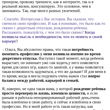
тренером, провожу тренинги, как в интернете, так и в
реальной жизни, консультирую. Это основное, чем я
занимаюсь. Так, еще много разных увлечений.
- Спасибо. Интересная у Вас история. Вы сказали, что
сменили свою профессию. И как я понимаю, это было как-то
связно с декретным отпуском, рождением ребенка.
Расскажите, пожалуйста, с чем это было связно?
Когда
возникла мысль о необходимости, что-то менять в своей
карьере?
- Ольга, Вы абсолютно правы, что такая
потребность
поменять профессию у меня возникла именно во время
декретного отпуска.
Наступил такой момент, когда ребенок
вырастает, он начинает уже сам ходить,у него появляется
время для своих игр, каких-то занятий, а у мамы появляется
такая возможность задуматься, а что же дальше? И для меня в
то время, когда я могла подумать очень важен стал
вопрос
баланса между работой, карьерой и семьей.
Я, наверно, не одна такая мама, у которой
рождение ребенка
просто перевернуло жизнь, изменило ценности,
и если
раньше я работала ненормированный рабочий день,очень
была влюблена в свою работу, и сейчас я влюблена в свою
профессию. Но в моей работе есть такая нагрузка, как