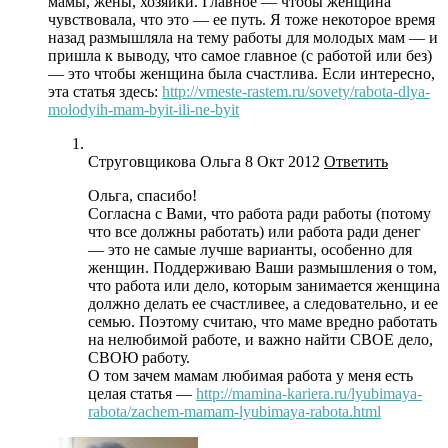
мамы, жены, хозяйки. Главное — чтобы женщина
чувствовала, что это — ее путь. Я тоже некоторое время
назад размышляла на тему работы для молодых мам — и
пришла к выводу, что самое главное (с работой или без)
— это чтобы женщина была счастлива. Если интересно,
эта статья здесь:
http://vmeste-rastem.ru/sovety/rabota-dlya-
molodyih-mam-byit-ili-ne-byit
Струговщикова Ольга
8 Окт 2012
Ответить
Ольга, спасибо!
Согласна с Вами, что работа ради работы (потому
что все должны работать) или работа ради денег
— это не самые лучше варианты, особенно для
женщин. Поддерживаю Ваши размышления о том,
что работа или дело, которым занимается женщина
должно делать ее счастливее, а следовательно, и ее
семью. Поэтому считаю, что маме вредно работать
на нелюбимой работе, и важно найти СВОЕ дело,
СВОЮ работу.
О том зачем мамам любимая работа у меня есть
целая статья —
http://mamina-kariera.ru/lyubimaya-
rabota/zachem-mamam-lyubimaya-rabota.html