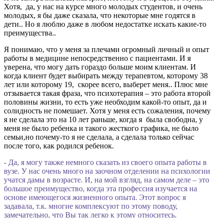
Хотя, да, у нас на курсе много молодых студентов, и очень
молодых, я бы даже сказала, что некоторые мне годятся в
дети.. Но я люблю даже в любом недостатке искать какие-то
преимущества..
Я понимаю, что у меня за плечами огромный личный и опыт
работы в медицине непосредственно с пациентами. И я
уверена, что могу дать гораздо больше моим клиентам. И
когда клиент будет выбирать между терапевтом, которому 38
лет или которому 19, скорее всего, выберет меня.. Плюс мне
отзывается такая фраза, что психотерапия – это работа второй
половины жизни, то есть уже необходим какой-то опыт, да и
солидность не помешает. Хотя у меня есть сожаления, почему
я не сделала это на 10 лет раньше, когда я была свободна, у
меня не было ребенка и такого жесткого графика, не было
семьи,но почему-то я не сделала, а сделала только сейчас
после того, как родился ребенок.
- Да, я могу также немного сказать из своего опыта работы в
вузе. У нас очень много на заочном отделении на психологии
учатся дамы в возрасте. И, на мой взгляд, на самом деле – это
большое преимущество, когда эта профессия изучается на
основе имеющегося жизненного опыта. Этот вопрос я
задавала, т.к. многие комплексуют по этому поводу,
замечательно, что Вы так легко к этому относитесь.