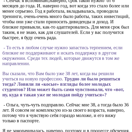
- Сейчас я вспоминаю,наверно, срок такой нужно от 6
месяцев до года. И, наверно год, вот когда это стало более или
менее серьезно. Год я работала, вкладывалась, проводила
тренинги, очень-очень много было работы, таких инвестиций,
чтобы они уже стали приносить дивиденды и доход. И
близкие привыкли, как-то адаптировались. Для меня срок был
таким, я не знаю, как для слушателей. Если у вас получится
быстрее, я буду очень рада.
- То есть в любом случае нужно запастись терпением, если
близкие не поддерживают и искать поддержку в другом
окружении. Среди тех людей, которые движутся в том же
направлении.
Вы сказали, что Вам было уже 38 лет, когда вы решили
учиться на новую профессию.
Трудно ли было решиться
тогда? Ловили ли «косые» взгляды более молодых
студентов? Или может быть сами чувствовали, что «вот,
ну, куда я такая уже не молодая пойду учиться»?
- Ольга, чуть-чуть подправлю. Сейчас мне 38, а тогда было 36
лет. Я совсем не комплексую из-за своего возраста, наверно,
потому что я чувствую себя гораздо моложе, и его вижу
только в паспорте.
Я не заморачивалась, наверно, поэтому и в процессе обучения.