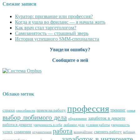
Свежие записи
Куратор: призвание или профессия?
Когда я ушла во фриланс — я начала жить
Как врач стал таргетологом?
Cамозанятость — страшный зверь
История успешного SMM-специалиста
Увидели ошибку?
Сообщите о ней
Облако меток
профессия
тренинг
страхи
прием на работу
способности
семья
выбор любимого дела
заработок в декрете
образование
работа в декрете
уверенность в себе
любимое дело
условия работы
уверенность
работа
успех
сомнения
сменить работу
ограничения
копирайтинг
вебинар
заработок в интернете