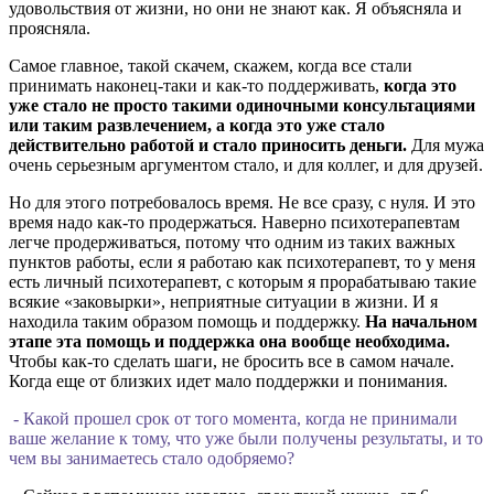
удовольствия от жизни, но они не знают как. Я объясняла и
проясняла.
Самое главное, такой скачем, скажем, когда все стали
принимать наконец-таки и как-то поддерживать,
когда это
уже стало не просто такими одиночными консультациями
или таким развлечением, а когда это уже стало
действительно работой и стало приносить деньги.
Для мужа
очень серьезным аргументом стало, и для коллег, и для друзей.
Но для этого потребовалось время. Не все сразу, с нуля. И это
время надо как-то продержаться. Наверно психотерапевтам
легче продерживаться, потому что одним из таких важных
пунктов работы, если я работаю как психотерапевт, то у меня
есть личный психотерапевт, с которым я прорабатываю такие
всякие «заковырки», неприятные ситуации в жизни. И я
находила таким образом помощь и поддержку.
На начальном
этапе эта помощь и поддержка она вообще необходима.
Чтобы как-то сделать шаги, не бросить все в самом начале.
Когда еще от близких идет мало поддержки и понимания.
- Какой прошел срок от того момента, когда не принимали
ваше желание к тому, что уже были получены результаты, и то
чем вы занимаетесь стало одобряемо?