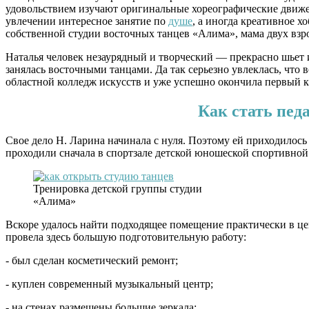
удовольствием изучают оригинальные хореографические движени
увлечении интересное занятие по
душе
, а иногда креативное х
собственной студии восточных танцев «Алима», мама двух взр
Наталья человек незаурядный и творческий — прекрасно шьет 
занялась восточными танцами. Да так серьезно увлеклась, что 
областной колледж искусств и уже успешно окончила первый к
Как стать пед
Свое дело Н. Ларина начинала с нуля. Поэтому ей приходилось
проходили сначала в спортзале детской юношеской спортивной
Тренировка детской группы студии
«Алима»
Вскоре удалось найти подходящее помещение практически в цен
провела здесь большую подготовительную работу:
- был сделан косметический ремонт;
- куплен современный музыкальный центр;
- на стенах размещены большие зеркала;