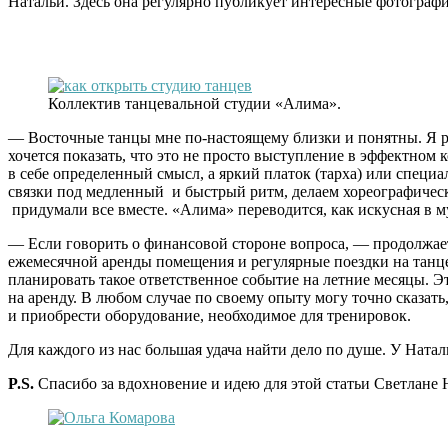
Натальи. Здесь она регулярно публикует интересные фотограф
Коллектив танцевальной студии «Алима».
— Восточные танцы мне по-настоящему близки и понятны. Я р
хочется показать, что это не просто выступление в эффектном 
в себе определенный смысл, а яркий
платок (тарха) или специ
связки под медленный и быстрый ритм, делаем хореографичес
придумали все вместе. «Алима» переводится, как искусная в м
— Если говорить о финансовой стороне вопроса, — продолжает Н
ежемесячной аренды помещения и регулярные поездки на танце
планировать такое ответственное событие на летние месяцы. Э
на аренду. В любом случае по своему опыту могу точно сказат
и приобрести оборудование, необходимое для тренировок.
Для каждого из нас большая удача найти дело по душе. У Натал
P.S.
Спасибо за вдохновение и идею для этой статьи Светлане 