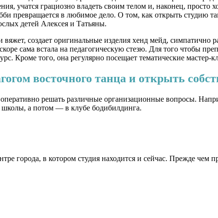
я, учатся грациозно владеть своим телом и, наконец, просто х
обби превращается в любимое дело. О том,
как открыть студию т
ослых детей Алексея и Татьяны.
и вяжет, создает оригинальные изделия хенд мейд, симпатично р
вскоре сама встала на педагогическую стезю. Для того чтобы пр
урс. Кроме того, она регулярно посещает тематические мастер-
агогом восточного танца и открыть собс
 оперативно решать различные организационные вопросы. Наприме
 школы, а потом — в клубе бодибилдинга.
тре города, в котором студия находится и сейчас. Прежде чем п