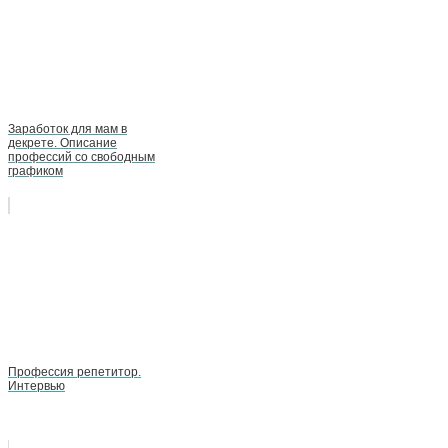
Заработок для мам в
декрете. Описание
профессий со свободным
графиком
Профессия репетитор.
Интервью