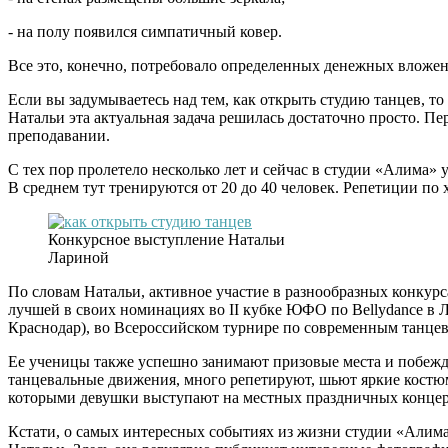
- на полу появился симпатичный ковер.
Все это, конечно, потребовало определенных денежных вложе
Если вы задумываетесь над тем,
как открыть студию танцев
, т
Натальи эта актуальная задача решилась достаточно просто. П
преподавании.
С тех пор пролетело несколько лет и сейчас в студии «Алима»
В среднем тут тренируются от 20 до 40 человек. Репетиции по 
Конкурсное выступление Натальи
Лариной
По словам Натальи, активное участие в разнообразных конкурс
лучшей в своих номинациях
во II кубке ЮФО по Bellydance
в 
Краснодар), во Всероссийском турнире по современным танце
Ее ученицы также успешно занимают призовые места и побеждаю
танцевальные движения, много репетируют, шьют яркие костю
которыми девушки выступают на местных праздничных концер
Кстати, о самых интересных событиях из жизни студии «Алим