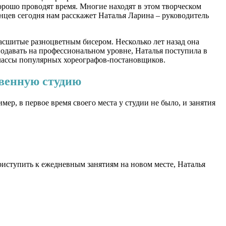
орошо проводят время. Многие находят в этом творческом
анцев
сегодня нам расскажет Наталья Ларина – руководитель
асшитые разноцветным бисером. Несколько лет назад она
еподавать на профессиональном уровне, Наталья поступила в
классы популярных хореографов-постановщиков.
твенную студию
р, в первое время своего места у студии не было, и занятия
риступить к ежедневным занятиям на новом месте, Наталья