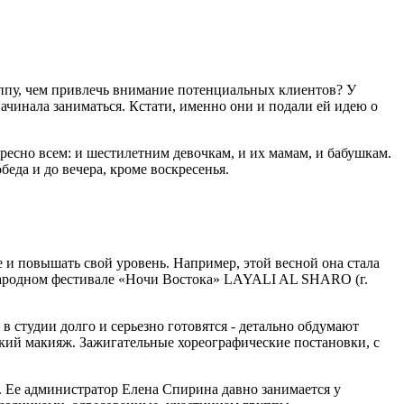
руппу, чем привлечь внимание потенциальных клиентов? У
ачинала заниматься. Кстати, именно они и подали ей идею о
ересно всем: и шестилетним девочкам, и их мамам, и бабушкам.
еда и до вечера, кроме воскресенья.
 и повышать свой уровень. Например, этой весной она стала
родном фестивале «Ночи Востока» LAYALI AL SHARO (г.
 студии долго и серьезно готовятся - детально обдумают
ий макияж. Зажигательные хореографические постановки, с
 Ее администратор Елена Спирина давно занимается у