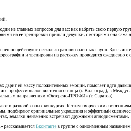
ний.
о один из главных вопросов для вас: как набрать свою первую г
ервыми на ее тренировки пришли девушки, с которыми она сама н
 успешно действуют несколько разновозрастных групп. Здесь инт
хореографии и тренировки на растяжку проводятся ежедневно с об
ах дарит ей массу положительных эмоций, помогает идти дальше
Лиге профессионалов
восточного танца (г. Волгоград),
в Междуна
вальным направлениям «Экзерсис-ПРОФИ» (г. Саратов).
т в разнообразных конкурсах. К этим творческим состязаниям в
мы, подбирают оригинальные украшения и эффектный сценическ
тах, земляки неизменно встречают дружными аплодисментами.
а» рассказывается
Вконтакте
в группе с одноименным названием.