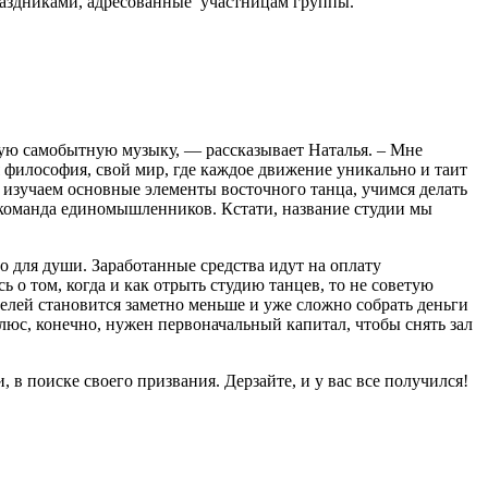
праздниками, адресованные участницам группы.
вую самобытную музыку, — рассказывает Наталья. – Мне
я философия, свой мир, где каждое движение уникально и таит
 изучаем основные элементы восточного танца, учимся делать
 команда единомышленников. Кстати, название студии мы
ло для души. Заработанные средства идут на оплату
ь о том, когда и
как отрыть студию танцев
, то не советую
телей становится заметно меньше и уже сложно собрать деньги
люс, конечно, нужен первоначальный капитал, чтобы снять зал
 в поиске своего призвания. Дерзайте, и у вас все получился!