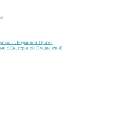
та
тервью с Людмилой Прима
рвью с Екатериной Пушкаревой