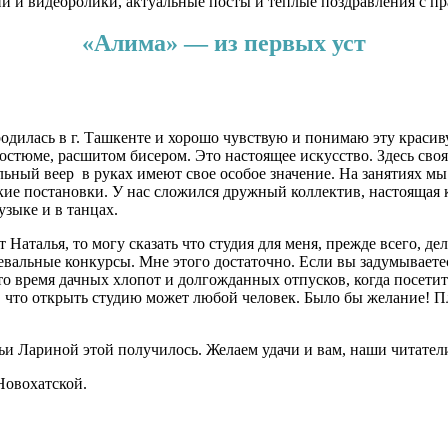
ии и видеоролики, актуальные посты и теплые поздравления с 
«Алима» — из первых уст
одилась в г. Ташкенте и хорошо чувствую и понимаю эту краси
костюме, расшитом бисером. Это настоящее искусство. Здесь сво
альный веер
в руках имеют свое особое значение. На занятиях мы
кие постановки. У нас сложился дружный коллектив, настоящая
узыке и в танцах.
аталья, то могу сказать что студия для меня, прежде всего, де
вальные конкурсы. Мне этого достаточно. Если вы задумываетес
то время дачных хлопот и долгожданных отпусков, когда посети
ь, что открыть студию может любой человек. Было бы желание! П
ьи Лариной этой получилось. Желаем удачи и вам, наши читатели,
Новохатской.