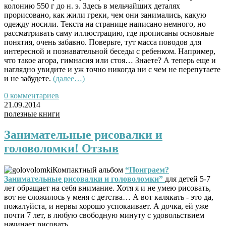
колонию 550 г до н. э. Здесь в мельчайших деталях
прорисовано, как жили греки, чем они занимались, какую
одежду носили. Текста на странице написано немного, но
рассматривать саму иллюстрацию, где прописаны основные
понятия, очень забавно. Поверьте, тут масса поводов для
интересной и познавательной беседы с ребенком. Например,
что такое агора, гимнасия или стоя… Знаете? А теперь еще и
наглядно увидите и уж точно никогда ни с чем не перепутаете
и не забудете.
(далее…)
0 комментариев
21.09.2014
полезные книги
Занимательные рисовалки и
головоломки! Отзыв
Компактный альбом
“Поиграем?
Занимательные рисовалки и головоломки”
для детей 5-7
лет обращает на себя внимание. Хотя я и не умею рисовать,
вот не сложилось у меня с детства… А вот калякать - это да,
пожалуйста, и нервы хорошо успокаивает. А дочка, ей уже
почти 7 лет, в любую свободную минуту с удовольствием
начинает рисовать.