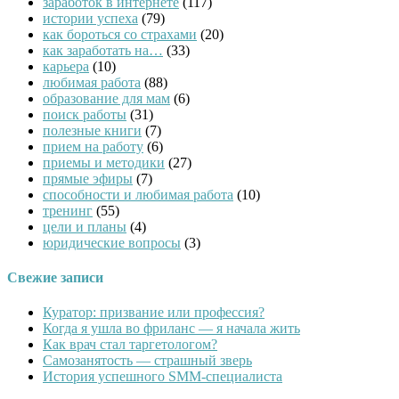
заработок в интернете
(117)
истории успеха
(79)
как бороться со страхами
(20)
как заработать на…
(33)
карьера
(10)
любимая работа
(88)
образование для мам
(6)
поиск работы
(31)
полезные книги
(7)
прием на работу
(6)
приемы и методики
(27)
прямые эфиры
(7)
способности и любимая работа
(10)
тренинг
(55)
цели и планы
(4)
юридические вопросы
(3)
Свежие записи
Куратор: призвание или профессия?
Когда я ушла во фриланс — я начала жить
Как врач стал таргетологом?
Cамозанятость — страшный зверь
История успешного SMM-специалиста