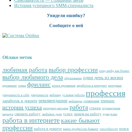
Cамозанятость — страшный зверь
История успешного SMM-специалиста
Увидели ошибку?
Сообщите о ней
Облако меток
любимая работа
выбор профессии
хенд-мейд как бизнес
выбор любимого дела
один день из жизни
образование
фриланс
призвание
семья
поиск призвания
заработок в интернет
интервью
профессия
уверенность в себе
уверенность
вебинар
условия работы
рекомендации
заработок в декрете
тренинг
сомнения
вебинары
работа
истории успеха
страхи
интернет-магазин
ограничения
сменить работу
успех
прием на работу
карьера
любимое дело
рукоделие
работа в интернете
какие бывают
профессии
работа в декрете
поиск
какие профессии бывают
способности