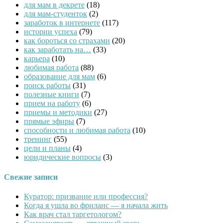
для мам в декрете
(18)
для мам-студенток
(2)
заработок в интернете
(117)
истории успеха
(79)
как бороться со страхами
(20)
как заработать на…
(33)
карьера
(10)
любимая работа
(88)
образование для мам
(6)
поиск работы
(31)
полезные книги
(7)
прием на работу
(6)
приемы и методики
(27)
прямые эфиры
(7)
способности и любимая работа
(10)
тренинг
(55)
цели и планы
(4)
юридические вопросы
(3)
Свежие записи
Куратор: призвание или профессия?
Когда я ушла во фриланс — я начала жить
Как врач стал таргетологом?