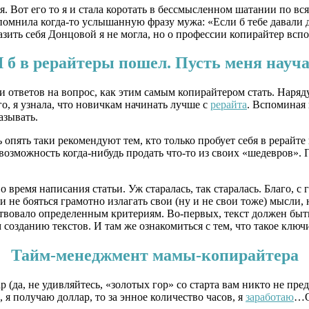
. Вот его то я и стала коротать в бессмысленном шатании по вся
вспомнила когда-то услышанную фразу мужа: «Если б тебе давали 
ить себя Донцовой я не могла, но о профессии копирайтер вспо
 б в рерайтеры пошел. Пусть меня науч
 ответов на вопрос, как этим самым копирайтером стать. Наряду
о, я узнала, что новичкам начинать лучше с
рерайта
. Вспоминая
азывать.
 опять таки рекомендуют тем, кто только пробует себя в рерайте
озможность когда-нибудь продать что-то из своих «шедевров». П
 время написания статьи. Уж старалась, так старалась. Благо, 
 не бояться грамотно излагать свои (ну и не свои тоже) мысли, 
ствовало определенным критериям. Во-первых, текст должен быт
созданию текстов. И там же ознакомиться с тем, что такое клю
Тайм-менеджмент мамы-копирайтера
 (да, не удивляйтесь, «золотых гор» со старта вам никто не пре
, я получаю доллар, то за энное количество часов, я
заработаю
…О