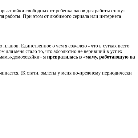
ары-тройки свободных от ребенка часов для работы станут
для работы. При этом от любимого сериала или интернета
о планов. Единственное о чем я сожалею - что в сутках всего
ом для меня стало то, что абсолютно не веривший в успех
 «мамы-домохозяйки»
я превратилась в «маму, работающую на
ачинается. (К стати, омлеты у меня по-прежнему периодически