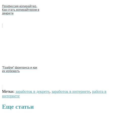
Профессия копирайтер.
Как стать копирайтером в
декрете
"Грабли" фриланса и как
их избежать
Метки:
заработок в декрете
,
заработок в интернете
,
работа в
интернете
Еще статьи