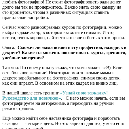
любить фотографию! Не стоит фотографировать ради денег,
долго вы так не продержитесь. Важно знать свою камеру на
сто процентов, чтобы в различных ситуациях ставить
правильные настройки.
Сейчас много разнообразных курсов по фотографии, можно
выбрать даже жанр, в котором вы хотите снимать. И это,
кстати, очень хорошо, найти что-то свое и быть в этом профи.
Ольга:
Сможет ли мама освоить эту профессию, находясь в
декрете? Какие ты можешь посоветовать курсы, тренинги,
учебные заведения?
Татьяна: По своему опыту скажу, что мама может всё!) Если
есть большое желание! Некоторые мои знакомые мамы в
декрете зарабатывают на фотографиях, снимая своих деток,
как они играют. В основном на этих кадрах не видно лиц.
В нашей школе есть тренинг
«Узнай свою зеркалку!
Руководство для новичков»
.
С него можно начать, если вы
фотографируете на авторежиме, а переходить на ручной
режим страшно.
Ещё можно найти себе наставника фотографа и поработать
часа два — четыре в день. Но это вариант для тех, у кого есть
с кем оставить детей.