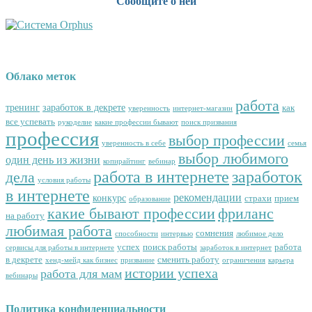
Сообщите о ней
Облако меток
работа
тренинг
заработок в декрете
как
уверенность
интернет-магазин
все успевать
рукоделие
какие профессии бывают
поиск призвания
профессия
выбор профессии
уверенность в себе
семья
выбор любимого
один день из жизни
копирайтинг
вебинар
работа в интернете
заработок
дела
условия работы
в интернете
рекомендации
конкурс
страхи
прием
образование
какие бывают профессии
фриланс
на работу
любимая работа
сомнения
способности
интервью
любимое дело
успех
поиск работы
работа
сервисы для работы в интернете
заработок в интернет
в декрете
сменить работу
хенд-мейд как бизнес
призвание
ограничения
карьера
истории успеха
работа для мам
вебинары
Политика конфиденциальности