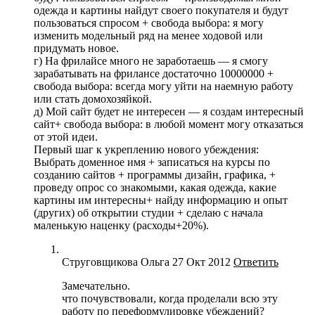
одежда и картины найдут своего покупателя и будут
пользоваться спросом + свобода выбора: я могу
изменить модельный ряд на менее ходовой или
придумать новое.
г) На фрилайсе много не заработаешь — я смогу
зарабатывать на фрилансе достаточно 10000000 +
свобода выбора: всегда могу уйти на наемную работу
или стать домохозяйкой.
д) Мой сайт будет не интересен — я создам интересный
сайт+ свобода выбора: в любой момент могу отказаться
от этой идеи.
Первый шаг к укреплению нового убеждения:
Выбрать доменное имя + записаться на курсы по
созданию сайтов + программы дизайн, графика, +
проведу опрос со знакомыми, какая одежда, какие
картины им интересны+ найду информацию и опыт
(других) об открытии студии + сделаю с начала
маленькую наценку (расходы+20%).
Струговщикова Ольга
27 Окт 2012
Ответить
Замечательно.
что почувствовали, когда проделали всю эту
работу по переформулировке убеждений?