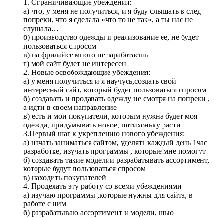
1. Ограничивающие убеждения:
а) что, у меня не получиться, и я буду слышать в след
попреки, что я сделала «что то не так», а ты нас не
слушала…
б) производство одежды и реализование ее, не будет
пользоваться спросом
в) на фрилайсе много не заработаешь
г) мой сайт будет не интересен
2. Новые освобождающие убеждения:
а) у меня получиться и я научусь,создать свой
интересный сайт, который будет пользоваться спросом
б) создавать и продавать одежду не смотря на попреки ,
а идти в своем направление
в) есть и мои покупатели, которым нужна будет моя
одежда, придумывать новое, потихоньку расти
3.Первый шаг к укреплению нового убеждения:
а) начать заниматься сайтом, уделять каждый день 1час
разработке, изучать программы , которые мне помогут
б) создавать такие моделии разрабатывать ассортимент,
которые будут пользоваться спросом
в) находить покупателей
4. Проделать эту работу со всеми убеждениями
а) изучаю программы ,которые нужны для сайта, в
работе с ним
б) разрабатываю ассортимент и модели, шью