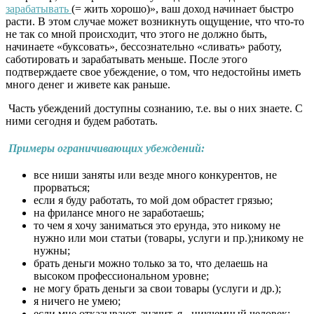
зарабатывать
(= жить хорошо)», ваш доход начинает быстро
расти. В этом случае может возникнуть ощущение, что что-то
не так со мной происходит, что этого не должно быть,
начинаете «буксовать», бессознательно «сливать» работу,
саботировать и зарабатывать меньше. После этого
подтверждаете свое убеждение, о том, что недостойны иметь
много денег и живете как раньше.
Часть убеждений доступны сознанию, т.е. вы о них знаете. С
ними сегодня и будем работать.
Примеры ограничивающих убеждений:
все ниши заняты или везде много конкурентов, не
прорваться;
если я буду работать, то мой дом обрастет грязью;
на фрилансе много не заработаешь;
то чем я хочу заниматься это ерунда, это никому не
нужно или мои статьи (товары, услуги и пр.);никому не
нужны;
брать деньги можно только за то, что делаешь на
высоком профессиональном уровне;
не могу брать деньги за свои товары (услуги и др.);
я ничего не умею;
если мне отказывают, значит, я - никчемный человек;