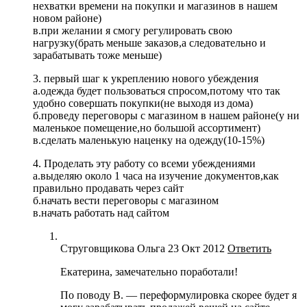
нехватки времени на покупки и магазинов в нашем
новом районе)
в.при желании я смогу регулировать свою
нагрузку(брать меньше заказов,а следовательно и
зарабатывать тоже меньше)
3. первый шаг к укреплению нового убеждения
а.одежда будет пользоваться спросом,потому что так
удобно совершать покупки(не выходя из дома)
б.проведу переговоры с магазином в нашем районе(у ни
маленькое помещение,но большой ассортимент)
в.сделать маленькую наценку на одежду(10-15%)
4. Проделать эту работу со всеми убеждениями
а.выделяю около 1 часа на изучение документов,как
правильно продавать через сайт
б.начать вести переговоры с магазином
в.начать работать над сайтом
Струговщикова Ольга
23 Окт 2012
Ответить
Екатерина, замечательно поработали!
По поводу В. — переформулировка скорее будет я