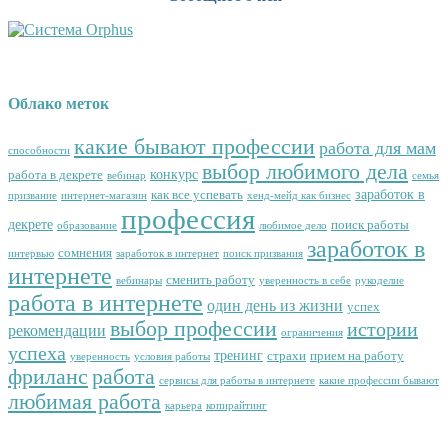
Облако меток
какие бывают профессии
работа для мам
способности
выбор любимого дела
конкурс
работа в декрете
вебинар
семья
заработок в
как все успевать
призвание
интернет-магазин
хенд-мейд как бизнес
профессия
декрете
поиск работы
образование
любимое дело
заработок в
сомнения
интервью
заработок в интернет
поиск призвания
интернете
сменить работу
вебинары
уверенность в себе
рукоделие
работа в интернете
один день из жизни
успех
выбор профессии
истории
рекомендации
ограничения
успеха
тренинг
страхи
прием на работу
уверенность
условия работы
фриланс
работа
сервисы для работы в интернете
какие профессии бывают
любимая работа
карьера
копирайтинг