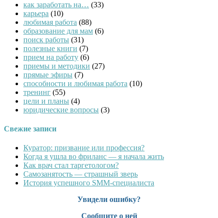
как заработать на…
(33)
карьера
(10)
любимая работа
(88)
образование для мам
(6)
поиск работы
(31)
полезные книги
(7)
прием на работу
(6)
приемы и методики
(27)
прямые эфиры
(7)
способности и любимая работа
(10)
тренинг
(55)
цели и планы
(4)
юридические вопросы
(3)
Свежие записи
Куратор: призвание или профессия?
Когда я ушла во фриланс — я начала жить
Как врач стал таргетологом?
Cамозанятость — страшный зверь
История успешного SMM-специалиста
Увидели ошибку?
Сообщите о ней