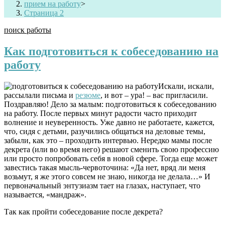
прием на работу
>
Страница 2
поиск работы
Как подготовиться к собеседованию на
работу
Искали, искали,
рассылали письма и
резюме
, и вот – ура! – вас пригласили.
Поздравляю! Дело за малым: подготовиться к собеседованию
на работу. После первых минут радости часто приходит
волнение и неуверенность. Уже давно не работаете, кажется,
что, сидя с детьми, разучились общаться на деловые темы,
забыли, как это – проходить интервью. Нередко мамы после
декрета (или во время него) решают сменить свою профессию
или просто попробовать себя в новой сфере. Тогда еще может
завестись такая мысль-червоточина: «Да нет, вряд ли меня
возьмут, я же этого совсем не знаю, никогда не делала…» И
первоначальный энтузиазм тает на глазах, наступает, что
называется, «мандраж».
Так как пройти собеседование после декрета?