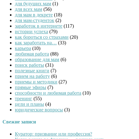
для будущих мам
(1)
для всех мам
(56)
для мам в декрете
(18)
для мам-студенток
(2)
заработок в интернете
(117)
истории успеха
(79)
как бороться со страхами
(20)
как заработать на…
(33)
карьера
(10)
любимая работа
(88)
образование для мам
(6)
поиск работы
(31)
полезные книги
(7)
прием на работу
(6)
приемы и методики
(27)
прямые эфиры
(7)
способности и любимая работа
(10)
тренинг
(55)
цели и планы
(4)
юридические вопросы
(3)
Свежие записи
Куратор: призвание или профессия?