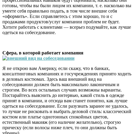
профессиональных навыков будут оценивать, насколько они
готовы, чтобы вы были лицом их компании, т. е. насколько вы
умеете себя правильно подать, в том числе внешне себя
«оформить». Если справляетесь с этим хорошо, то и с
продажами продуктов/услуг компании проблем не будет.
Хотите работать с клиентами — всерьез подумайте, как лучше
одеться на собеседование.
Сфера, в которой работает компания
Я не открою вам Америку, если скажу, что в банках,
консалтинговых компаниях и госучреждениях принято ходить
в деловых костюмах. Здесь ваш внешний вид на
собеседовании должен быть максимально лаконичным и
строгим. Во всех остальных случаях возможны варианты.
Постарайтесь выяснить до интервью, какой стиль в одежде
принят в компании, и отсюда вам станет понятно, как лучше
одеться на собеседование. Если разузнать заранее не удалось,
то лучше не рисковать и выбрать деловой стиль: классический
костюм или платье однотонных спокойных цветов,
естественный макияж (его наличие желательно), строгую
прическу (если волосы ниже плеч, то они должны быть
убраны).