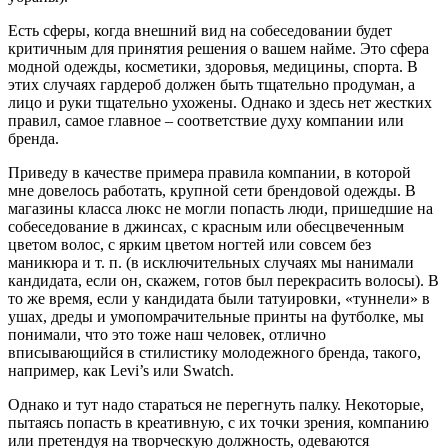
Есть сферы, когда внешний вид на собеседовании будет
критичным для принятия решения о вашем найме. Это сфера
модной одежды, косметики, здоровья, медицины, спорта. В
этих случаях гардероб должен быть тщательно продуман, а
лицо и руки тщательно ухожены. Однако и здесь нет жестких
правил, самое главное – соответствие духу компании или
бренда.
Приведу в качестве примера правила компании, в которой
мне довелось работать, крупной сети брендовой одежды. В
магазины класса люкс не могли попасть люди, пришедшие на
собеседование в джинсах, с красным или обесцвеченным
цветом волос, с ярким цветом ногтей или совсем без
маникюра и т. п. (в исключительных случаях мы нанимали
кандидата, если он, скажем, готов был перекрасить волосы). В
то же время, если у кандидата были татуировки, «туннели» в
ушах, дреды и умопомрачительные принты на футболке, мы
понимали, что это тоже наш человек, отлично
вписывающийся в стилистику молодежного бренда, такого,
например, как Levi’s или Swatch.
Однако и тут надо стараться не перегнуть палку. Некоторые,
пытаясь попасть в креативную, с их точки зрения, компанию
или претендуя на творческую должность, одеваются