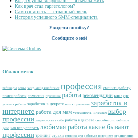
Когда я ушла во фриланс — я начала жить
Как врач стал таргетологом?
Cамозанятость — страшный зверь
История успешного SMM-специалиста
Увидели ошибку?
Сообщите о ней
Облако меток
профессия
сменить работу
вебинары
семья
хенд-мейд как бизнес
работа
рекомендации
конкурс
поиск работы
сомнения
призвание
заработок в
заработок в декрете
условия работы
поиск призвания
интернете
выбор
работа для мам
уверенность
интервью
профессии
работа в декрете
уверенность в себе
способности
любимое
любимая работа
какие бывают
как все успевать
дело
профессии
тренинг
страхи
сервисы для работы в интернете
ограничения