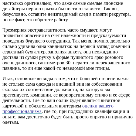
настолько оригинально, что даже самые смелые японские
дизайнеры нервно грызли бы ногти от зависти. Так вы,
безусловно, оставите неизгладимый след в памяти рекрутера,
но не факт, что обретете работу.
Чрезмерная экстравагантность часто смущает, могут
появиться опасения на счет надежности и предсказуемости
поведения будущего сотрудника. Так меня, помню, довольно
сильно удивила одна кандидатка: на первый взгляд обычный
серьезный бухгалтер, заполняя анкету, она неожиданно
достала из сумки ручку в форме пушистого ярко розового
очень длинного, сантиметров 30, пера то ли перекрашенного
павлина, то ли еще какой-то неведомой мне птицы.
Итак, основные выводы в том, что в большей степени важна
не столько сама одежда и внешний вид на собеседовании,
сколько их соответствие должности, на которую вы
претендуете, компании, ее корпоративному стилю и ее сфере
деятельности. Где-то ваш облик будет являться визитной
карточкой и обязательным критерием
оценки вашего
профессионализма
, где-то, при подходящих квалификации и
опыте, вам достаточно будет быть просто опрятно и прилично
одетым.