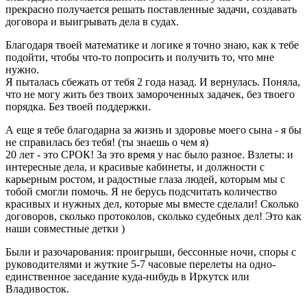
прекрасно получается решать поставленные задачи, создавать
договора и выигрывать дела в судах.
Благодаря твоей математике и логике я точно знаю, как к тебе
подойти, чтобы что-то попросить и получить то, что мне
нужно.
Я пыталась сбежать от тебя 2 года назад. И вернулась. Поняла,
что не могу жить без твоих замороченных задачек, без твоего
порядка. Без твоей поддержки.
А еще я тебе благодарна за жизнь и здоровье моего сына - я бы
не справилась без тебя! (ты знаешь о чем я)
20 лет - это СРОК! За это время у нас было разное. Взлеты: и
интересные дела, и красивые кабинеты, и должности с
карьерным ростом, и радостные глаза людей, которым мы с
тобой смогли помочь. Я не берусь подсчитать количество
красивых и нужных дел, которые мы вместе сделали! Сколько
договоров, сколько протоколов, сколько судебных дел! Это как
наши совместные детки )
Были и разочарования: проигрыши, бессонные ночи, споры с
руководителями и жуткие 5-7 часовые перелеты на одно-
единственное заседание куда-нибудь в Иркутск или
Владивосток.