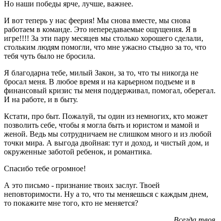
Но наши победы ярче, лучше, важнее.
И вот теперь у нас феерия! Мы снова вместе, мы снова
работаем в команде. Это непередаваемые ощущения. Я в
игре!!!! За эти пару месяцев мы столько хорошего сделали,
стольким людям помогли, что мне ужасно стыдно за то, что
тебя чуть было не бросила.
Я благодарна тебе, милый Закон, за то, что ты никогда не
бросал меня. В любое время и на карьерном подъеме и в
финансовый кризис ты меня поддерживал, помогал, оберегал.
И на работе, и в быту.
Кстати, про быт. Пожалуй, ты один из немногих, кто может
позволить себе, чтобы я могла быть и юристом и мамой и
женой. Ведь мы сотрудничаем не слишком много и из любой
точки мира. А выгода двойная: тут и доход, и чистый дом, и
окруженные заботой ребенок, и романтика.
Спасибо тебе огромное!
А это письмо - признание твоих заслуг. Твоей
неповторимости. Ну а то, что ты меняешься с каждым днем,
то покажите мне того, кто не меняется?
Всегда твоя,