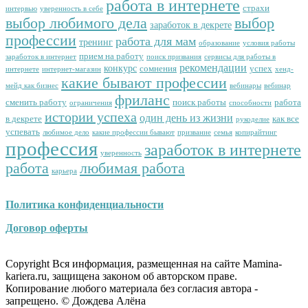
работа в интернете
страхи
интервью
уверенность в себе
выбор любимого дела
выбор
заработок в декрете
профессии
работа для мам
тренинг
образование
условия работы
прием на работу
заработок в интернет
поиск призвания
сервисы для работы в
рекомендации
конкурс
сомнения
успех
интернете
интернет-магазин
хенд-
какие бывают профессии
мейд как бизнес
вебинары
вебинар
фриланс
сменить работу
поиск работы
работа
ограничения
способности
истории успеха
один день из жизни
в декрете
как все
рукоделие
успевать
любимое дело
какие профессии бывают
призвание
семья
копирайтинг
профессия
заработок в интернете
уверенность
работа
любимая работа
карьера
Политика конфиденциальности
Договор оферты
Copyright Вся информация, размещенная на сайте Mamina-
kariera.ru, защищена законом об авторском праве.
Копирование любого материала без согласия автора -
запрещено. © Дождева Алёна