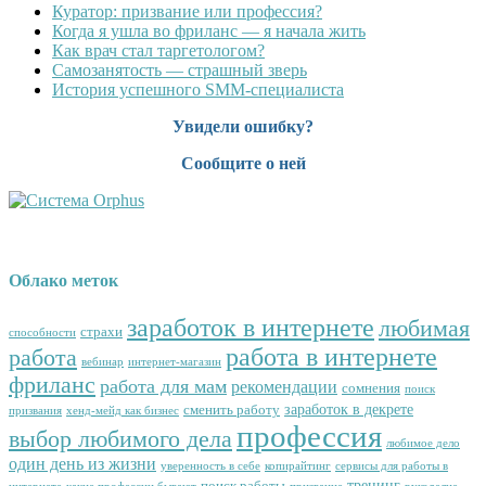
Куратор: призвание или профессия?
Когда я ушла во фриланс — я начала жить
Как врач стал таргетологом?
Cамозанятость — страшный зверь
История успешного SMM-специалиста
Увидели ошибку?
Сообщите о ней
Облако меток
заработок в интернете
любимая
страхи
способности
работа в интернете
работа
вебинар
интернет-магазин
фриланс
работа для мам
рекомендации
сомнения
поиск
заработок в декрете
сменить работу
призвания
хенд-мейд как бизнес
профессия
выбор любимого дела
любимое дело
один день из жизни
уверенность в себе
копирайтинг
сервисы для работы в
тренинг